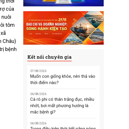
ng thời
trợ của
 nuôi
uôi tôm
 xã
n Châu)
trị bệnh
Kết nối chuyên gia
07/08/2026
Muốn con giống khỏe, nên thả vào
thời điểm nào?
06/08/2026
Cá rô phi có thân trắng đục, nhiều
nhớt, bơi mất phương hướng là
mắc bệnh gì?
06/08/2026
Trong điều kiện thời tiết nắng nóng