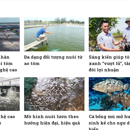
nhân
Đa dạng đối tượng nuôi từ
Sáng kiến giúp t
i tôm
ao tôm
xanh “vượt lũ”, t
ghệ cao
đôi lợi nhuận
ghệ cao
Mô hình nuôi lươn theo
Cá bống mú mở h
ó
hướng hiện đại, hiệu quả
sinh kế cho ngư 
biển