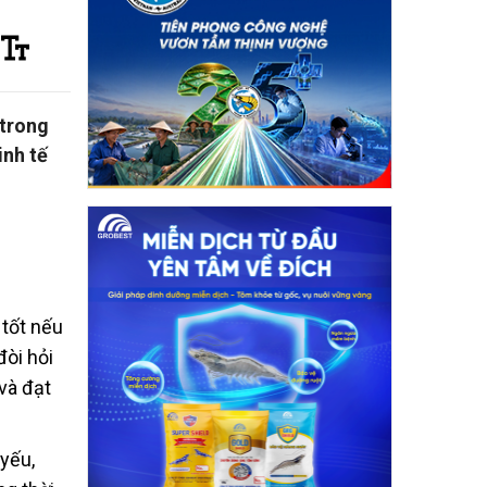
 trong
inh tế
 tốt nếu
đòi hỏi
và đạt
yếu,