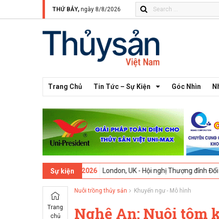
THỨ BẢY,
ngày 8/8/2026
Trang Chủ
Tin Tức – Sự Kiện
Góc Nhìn
N
13 -
09-02-2026
London, UK - Hội nghị Thượng đỉnh Đổi mới Sáng tạo
Sự kiện
Nuôi trồng thủy sản
Khuyến ngư - Mô hình
Trang
Nghệ An: Nuôi tôm 
chủ