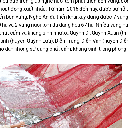
iêu cực trên, giúp nghề nuôi tôm phát triển bền vững, đồ
c hoạt động xuất khẩu. Từ năm 2015 đến nay, được sự hỗ 
riển bền vững, Nghệ An đã triển khai xây dựng được 7 vùng
40 ha và 2 vùng nuôi tôm đa dạng hóa 67 ha. Nhiều vùng n
 chất cấm và kháng sinh như xã Quỳnh Dị, Quỳnh Xuân (thị
anh (huyện Quỳnh Lưu); Diễn Trung, Diễn Vạn (huyện Diễ
 hộ dân không sử dụng chất cấm, kháng sinh trong phòng 