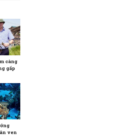
ôm càng
ăng gấp
ướng
dân ven