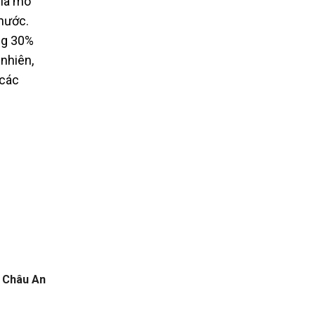
 là mô
 nước.
ng 30%
nhiên,
 các
Châu An