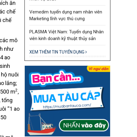
hích ăn
các chế
Vemedim tuyển dụng nam nhân viên
Marketing lĩnh vực thú cưng
i chế
PLASMA Việt Nam: Tuyển dụng Nhân
viên kinh doanh kỹ thuật thủy sản
i các mô
nh như
XEM THÊM TIN TUYỂN DỤNG
74 ao
 sinh
 hộ nuôi
o lắng;
2
3.500 m
,
, tổng
ôi “1 ao
 50