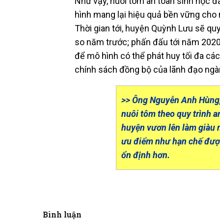
Như vậy, nuôi tôm an toàn sinh học đã
hình mang lại hiệu quả bền vững cho 
Thời gian tới, huyện Quỳnh Lưu sẽ quy
so năm trước; phấn đấu tới năm 2020 
để mô hình có thể phát huy tối đa cá
chính sách đồng bộ của lãnh đạo ngà
>> Ông Nguyễn Anh Hùng,
nuôi tôm theo quy trình a
huyện vươn lên làm giàu 
ưu điểm như hạn chế được 
ổn định hơn.
Bình luận