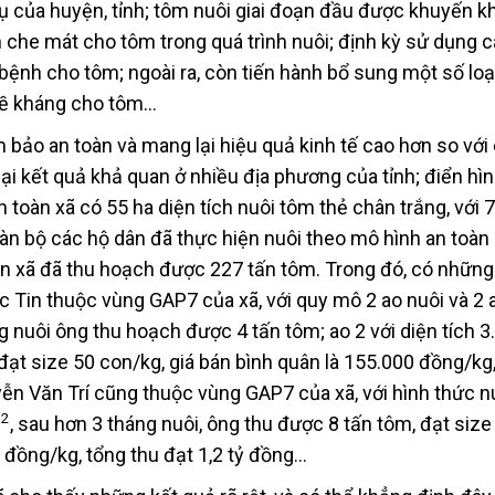
vụ của huyện, tỉnh; tôm nuôi giai đoạn đầu được khuyến k
n che mát cho tôm trong quá trình nuôi; định kỳ sử dụng 
ệnh cho tôm; ngoài ra, còn tiến hành bổ sung một số loạ
đề kháng cho tôm…
 bảo an toàn và mang lại hiệu quả kinh tế cao hơn so vớ
ại kết quả khả quan ở nhiều địa phương của tỉnh; điển hì
ện toàn xã có 55 ha diện tích nuôi tôm thẻ chân trắng, với 
toàn bộ các hộ dân đã thực hiện nuôi theo mô hình an toàn
àn xã đã thu hoạch được 227 tấn tôm. Trong đó, có những
 Tin thuộc vùng GAP7 của xã, với quy mô 2 ao nuôi và 2 a
ng nuôi ông thu hoạch được 4 tấn tôm; ao 2 với diện tích 
đạt size 50 con/kg, giá bán bình quân là 155.000 đồng/kg
ễn Văn Trí cũng thuộc vùng GAP7 của xã, với hình thức nu
2
m
, sau hơn 3 tháng nuôi, ông thu được 8 tấn tôm, đạt size
 đồng/kg, tổng thu đạt 1,2 tỷ đồng…