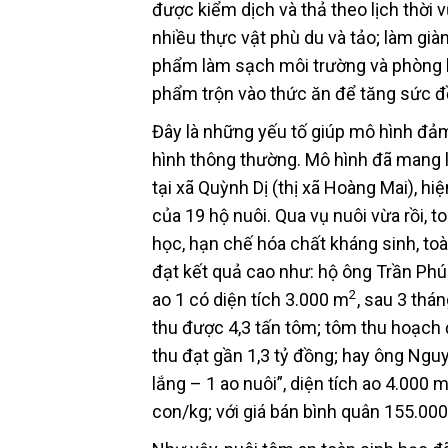
được kiểm dịch và thả theo lịch thời 
nhiều thực vật phù du và tảo; làm già
phẩm làm sạch môi trường và phòng b
phẩm trộn vào thức ăn để tăng sức 
Đây là những yếu tố giúp mô hình đảm
hình thông thường. Mô hình đã mang l
tại xã Quỳnh Dị (thị xã Hoàng Mai), hi
của 19 hộ nuôi. Qua vụ nuôi vừa rồi, 
học, hạn chế hóa chất kháng sinh, to
đạt kết quả cao như: hộ ông Trần Phúc
2
ao 1 có diện tích 3.000 m
, sau 3 thá
thu được 4,3 tấn tôm; tôm thu hoạch 
thu đạt gần 1,3 tỷ đồng; hay ông Nguy
lắng – 1 ao nuôi”, diện tích ao 4.000 
con/kg; với giá bán bình quân 155.000