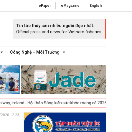
ePaper
eMagazine
English
Tin tức thủy sản nhiều người đọc nhất.
Official press and news for Vietnam fisheries
Công Nghệ – Môi Trường
 Hội thảo Sáng kiến sức khỏe mang cá 2025 -
23-04-2025
Vigo, Tây Ban
/2020 12:23