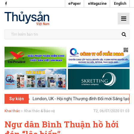
ePaper
eMagazine
English
-02-2026
London, UK - Hội nghị Thượng đỉnh Đổi mới Sáng tạo trong 
Sự kiện
Khai thác
Khai thác & Bảo vệ
T2, 06/07/2020 01:03
Ngư dân Bình Thuận hồ hởi