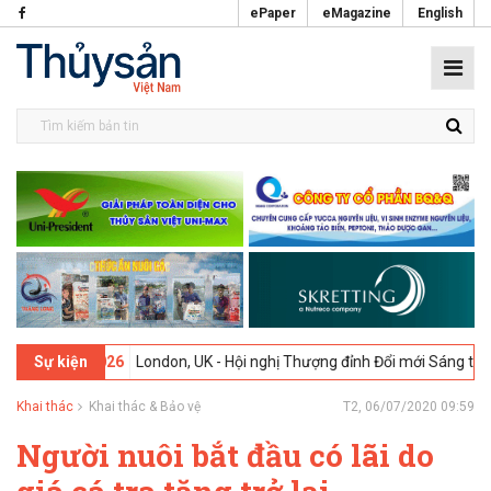
ePaper
eMagazine
English
9-02-2026
London, UK - Hội nghị Thượng đỉnh Đổi mới Sáng tạo trong
Sự kiện
Khai thác
Khai thác & Bảo vệ
T2, 06/07/2020 09:59
Người nuôi bắt đầu có lãi do