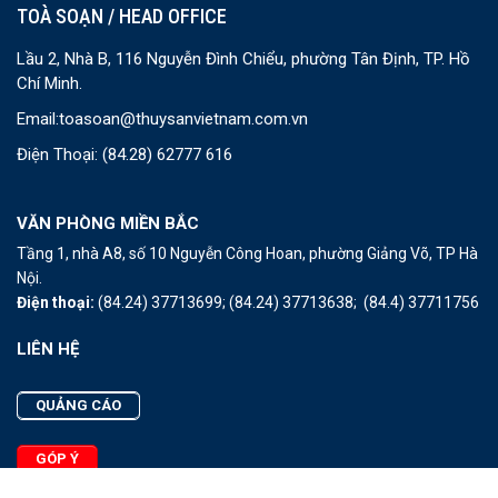
TOÀ SOẠN / HEAD OFFICE
Lầu 2, Nhà B, 116 Nguyễn Đình Chiểu, phường Tân Định, TP. Hồ
Chí Minh.
Email:
toasoan@thuysanvietnam.com.vn
Điện Thoại:
(84.28) 62777 616
VĂN PHÒNG MIỀN BẮC
Tầng 1, nhà A8, số 10 Nguyễn Công Hoan, phường Giảng Võ, TP Hà
Nội.
Điện thoại:
(84.24) 37713699;
(84.24) 37713638;
(84.4) 37711756
LIÊN HỆ
QUẢNG CÁO
GÓP Ý