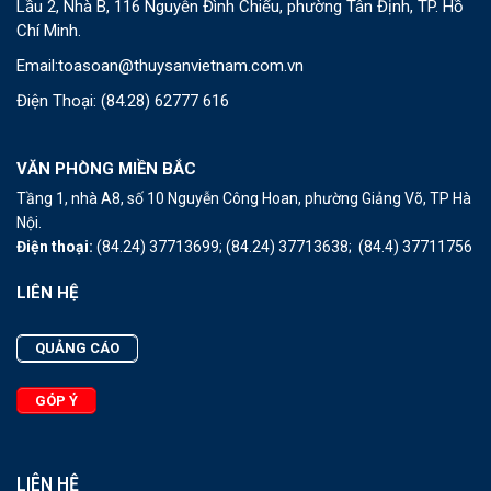
Lầu 2, Nhà B, 116 Nguyễn Đình Chiểu, phường Tân Định, TP. Hồ
Chí Minh.
Email:
toasoan@thuysanvietnam.com.vn
Điện Thoại:
(84.28) 62777 616
VĂN PHÒNG MIỀN BẮC
Tầng 1, nhà A8, số 10 Nguyễn Công Hoan, phường Giảng Võ, TP Hà
Nội.
Điện thoại:
(84.24) 37713699;
(84.24) 37713638;
(84.4) 37711756
LIÊN HỆ
QUẢNG CÁO
GÓP Ý
LIÊN HỆ