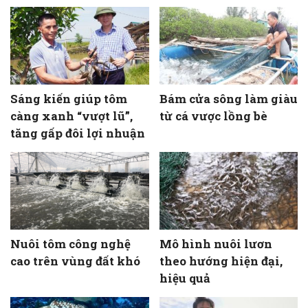
Sáng kiến giúp tôm
Bám cửa sông làm giàu
càng xanh “vượt lũ”,
từ cá vược lồng bè
tăng gấp đôi lợi nhuận
Nuôi tôm công nghệ
Mô hình nuôi lươn
cao trên vùng đất khó
theo hướng hiện đại,
hiệu quả