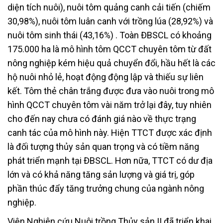
diện tích nuôi), nuôi tôm quảng canh cải tiến (chiếm
30,98%), nuôi tôm luân canh với trồng lúa (28,92%) và
nuôi tôm sinh thái (43,16%) . Toàn ĐBSCL có khoảng
175.000 ha là mô hình tôm QCCT chuyên tôm từ đất
nông nghiệp kém hiệu quả chuyển đổi, hầu hết là các
hộ nuôi nhỏ lẻ, hoạt động động lập và thiếu sự liên
kết. Tôm thẻ chân trắng được đưa vào nuôi trong mô
hình QCCT chuyên tôm vài năm trở lại đây, tuy nhiên
cho đến nay chưa có đánh giá nào về thực trạng
canh tác của mô hình này. Hiện TTCT được xác định
là đối tượng thủy sản quan trọng và có tiềm năng
phát triển mạnh tại ĐBSCL. Hơn nữa, TTCT có dư địa
lớn và có khả năng tăng sản lượng và giá trị, góp
phần thúc đẩy tăng trưởng chung của ngành nông
nghiệp.
Viện Nghiên cứu Nuôi trồng Thủy sản II đã triển khai