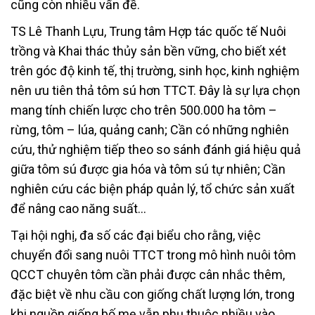
cũng còn nhiều vấn đề.
TS Lê Thanh Lựu, Trung tâm Hợp tác quốc tế Nuôi
trồng và Khai thác thủy sản bền vững, cho biết xét
trên góc độ kinh tế, thị trường, sinh học, kinh nghiệm
nên ưu tiên thả tôm sú hơn TTCT. Đây là sự lựa chọn
mang tính chiến lược cho trên 500.000 ha tôm –
rừng, tôm – lúa, quảng canh; Cần có những nghiên
cứu, thử nghiệm tiếp theo so sánh đánh giá hiệu quả
giữa tôm sú được gia hóa và tôm sú tự nhiên; Cần
nghiên cứu các biện pháp quản lý, tổ chức sản xuất
để nâng cao năng suất…
Tại hội nghị, đa số các đại biểu cho rằng, việc
chuyển đổi sang nuôi TTCT trong mô hình nuôi tôm
QCCT chuyên tôm cần phải được cân nhắc thêm,
đặc biệt về nhu cầu con giống chất lượng lớn, trong
khi nguồn giống bố mẹ vẫn phụ thuộc nhiều vào