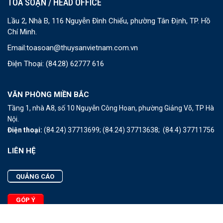
TOÀ SOẠN / HEAD OFFICE
Lầu 2, Nhà B, 116 Nguyễn Đình Chiểu, phường Tân Định, TP. Hồ
Chí Minh.
Email:
toasoan@thuysanvietnam.com.vn
Điện Thoại:
(84.28) 62777 616
VĂN PHÒNG MIỀN BẮC
Tầng 1, nhà A8, số 10 Nguyễn Công Hoan, phường Giảng Võ, TP Hà
Nội.
Điện thoại:
(84.24) 37713699;
(84.24) 37713638;
(84.4) 37711756
LIÊN HỆ
QUẢNG CÁO
GÓP Ý