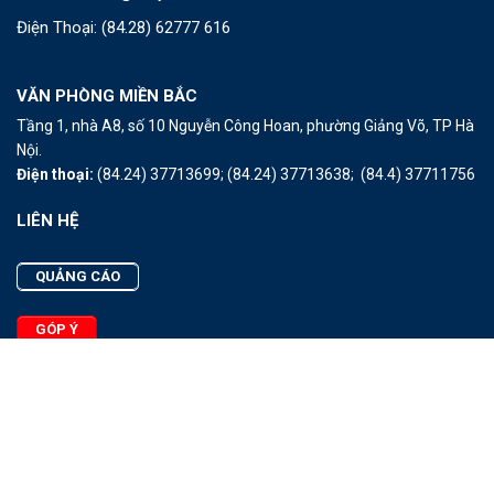
Điện Thoại:
(84.28) 62777 616
VĂN PHÒNG MIỀN BẮC
Tầng 1, nhà A8, số 10 Nguyễn Công Hoan, phường Giảng Võ, TP Hà
Nội.
Điện thoại:
(84.24) 37713699;
(84.24) 37713638;
(84.4) 37711756
LIÊN HỆ
QUẢNG CÁO
GÓP Ý
LIÊN HỆ
Quảng Cáo
Góp Ý
Facebook