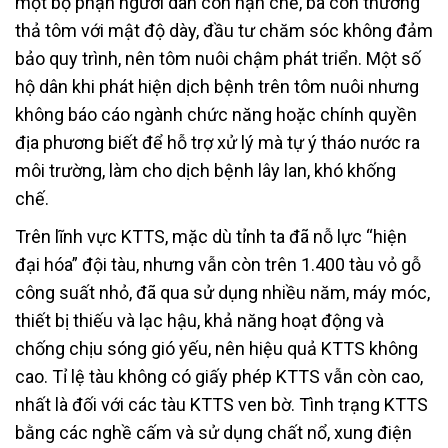
một bộ phận người dân còn hạn chế, bà con thường
thả tôm với mật độ dày, đầu tư chăm sóc không đảm
bảo quy trình, nên tôm nuôi chậm phát triển. Một số
hộ dân khi phát hiện dịch bệnh trên tôm nuôi nhưng
không báo cáo ngành chức năng hoặc chính quyền
địa phương biết để hỗ trợ xử lý mà tự ý tháo nước ra
môi trường, làm cho dịch bệnh lây lan, khó khống
chế.
Trên lĩnh vực KTTS, mặc dù tỉnh ta đã nỗ lực “hiện
đại hóa” đội tàu, nhưng vẫn còn trên 1.400 tàu vỏ gỗ
công suất nhỏ, đã qua sử dụng nhiều năm, máy móc,
thiết bị thiếu và lạc hậu, khả năng hoạt động và
chống chịu sóng gió yếu, nên hiệu quả KTTS không
cao. Tỉ lệ tàu không có giấy phép KTTS vẫn còn cao,
nhất là đối với các tàu KTTS ven bờ. Tình trạng KTTS
bằng các nghề cấm và sử dụng chất nổ, xung điện