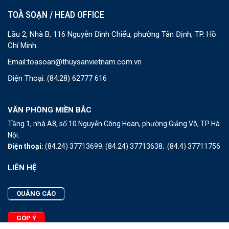
TOÀ SOẠN / HEAD OFFICE
Lầu 2, Nhà B, 116 Nguyễn Đình Chiểu, phường Tân Định, TP. Hồ
Chí Minh.
Email:
toasoan@thuysanvietnam.com.vn
Điện Thoại:
(84.28) 62777 616
VĂN PHÒNG MIỀN BẮC
Tầng 1, nhà A8, số 10 Nguyễn Công Hoan, phường Giảng Võ, TP Hà
Nội.
Điện thoại:
(84.24) 37713699;
(84.24) 37713638;
(84.4) 37711756
LIÊN HỆ
QUẢNG CÁO
GÓP Ý