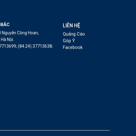
 BẮC
LIÊN HỆ
10 Nguyễn Công Hoan,
Quảng Cáo
Hà Nội.
Góp Ý
37713699;
(84.24) 37713638;
Facebook