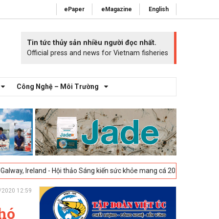
ePaper
eMagazine
English
Tin tức thủy sản nhiều người đọc nhất.
Official press and news for Vietnam fisheries
Công Nghệ – Môi Trường
and - Hội thảo Sáng kiến sức khỏe mang cá 2025 -
23-04-2025
Vigo, Tâ
/2020 12:59
khó