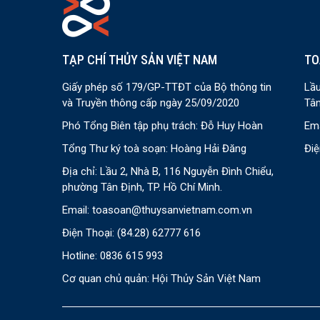
TẠP CHÍ THỦY SẢN VIỆT NAM
TO
Giấy phép số 179/GP-TTĐT của Bộ thông tin
Lầu
và Truyền thông cấp ngày 25/09/2020
Tân
Phó Tổng Biên tập phụ trách: Đỗ Huy Hoàn
Ema
Tổng Thư ký toà soạn: Hoàng Hải Đăng
Điệ
Địa chỉ: Lầu 2, Nhà B, 116 Nguyễn Đình Chiểu,
phường Tân Định, TP. Hồ Chí Minh.
Email:
toasoan@thuysanvietnam.com.vn
Điện Thoại:
(84.28) 62777 616
Hotline: 0836 615 993
Cơ quan chủ quản: Hội Thủy Sản Việt Nam