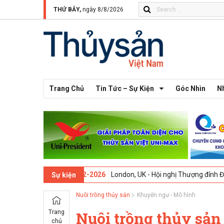
THỨ BẢY,
ngày 8/8/2026
Trang Chủ
Tin Tức – Sự Kiện
Góc Nhìn
N
 thứ 13 -
09-02-2026
London, UK - Hội nghị Thượng đỉnh Đổi mới Sán
Sự kiện
Nuôi trồng thủy sản
Khuyến ngư - Mô hình
Trang
Nuôi trồng thủy sản
chủ