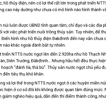
hồ thủy điện, nên có lợi thế rất lớn trong phát triển NTT
ùng cao này dường như chưa có mô hình nào hình thành v
n núi luôn được UBND tỉnh quan tâm, chỉ đạo và các địa 
 với việc phát triển nuôi trồng thủy sản. Tuy nhiên, để th
ó. Điển hình như hồ thủy điện Đakđrinh đến nay vẫn chưa 
n nào khác ngoài đánh bắt tự nhiên.
hát triển NTTS nước ngọt lên đến 2.920ha như hồ Thạch N
Bàn, Diên Trường, Đăkđrinh… Nhưng hầu hết đều thực hiệ
 hoạch “đánh tỉa, thả bù”. Thủy sản nước ngọt chủ yếu đ
n đến tiêu thụ khó khăn.
g và lợi thế trong NTTS nước ngọt ở các huyện miền núi 
 thực hiện ở cơ sở đôi khi không được quan tâm đúng mức.
 giảm nghèo hiệu quả, dẫn đến thí điểm thành công, nh