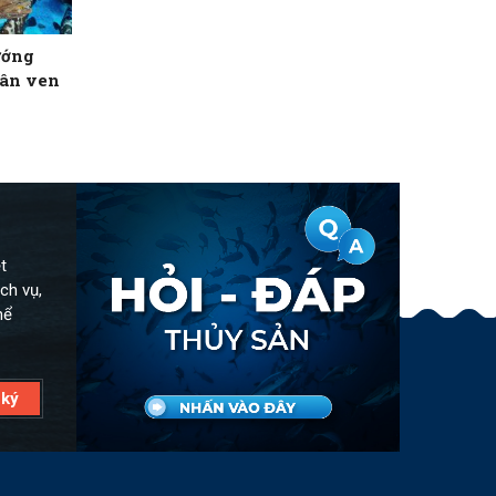
ướng
dân ven
t
ch vụ,
hể