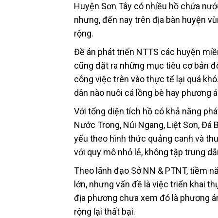
Huyện Sơn Tây có nhiều hồ chứa nước, 
nhưng, đến nay trên địa bàn huyện v
rộng.
Đề án phát triển NTTS các huyện miề
cũng đặt ra những mục tiêu cơ bản đối
công việc trên vào thực tế lại quá kh
dân nào nuôi cá lồng bè hay phương á
Với tổng diện tích hồ có khả năng p
Nước Trong, Núi Ngang, Liệt Sơn, Đá 
yếu theo hình thức quảng canh và thu
với quy mô nhỏ lẻ, không tập trung dẫ
Theo lãnh đạo Sở NN & PTNT, tiềm năn
lớn, nhưng vấn đề là việc triển khai
địa phương chưa xem đó là phương án
rộng lại thất bại.