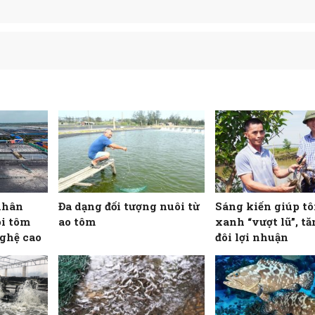
nhân
Đa dạng đối tượng nuôi từ
Sáng kiến giúp t
i tôm
ao tôm
xanh “vượt lũ”, t
ghệ cao
đôi lợi nhuận