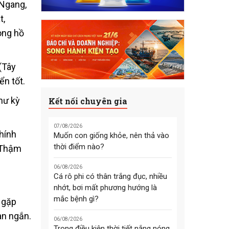
 Ngang,
t,
ong hồ
(Tây
ển tốt.
hư kỳ
Kết nối chuyên gia
07/08/2026
hính
Muốn con giống khỏe, nên thả vào
thời điểm nào?
. Thậm
06/08/2026
Cá rô phi có thân trắng đục, nhiều
nhớt, bơi mất phương hướng là
mắc bệnh gì?
 gặp
an ngắn.
06/08/2026
Trong điều kiện thời tiết nắng nóng