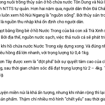
rong nuôi trồng thủy sản ở hồ chứa nước Tôn Dung và Núi
nh NTTS tự quản. Hơn hai năm qua, người dân thôn Đá Chá
 luôn xem hồ Núi Ngang là “nguồn sống”. Bởi thủy sản tr
 là nguồn thu nhập khá ổn định cho người dân.
gọt bằng lồng bè ở hồ Nước Trong của bà con xã Trà Xinh 
Bởi địa thế, nguồn nước sạch, việc thả nuôi cá sẽ phát tri
u khi hồ chứa nước Nước Trong xây dựng xong. Và đúng n
êu hồng đã lớn nhanh, với trọng lượng từ 0,4-1kg.
Sơn Tây được xem là “đột phá” bởi sự quyết tâm cao của c
g, sau thời gian chăm sóc đã đạt trọng lượng từ 2 – 4kg
kg.
n miền núi là khá ấn tượng, nhưng khi nhân rộng thì lại
ản phẩm. Thậm chí nhiều mô hình “chết yểu” sau thời gi