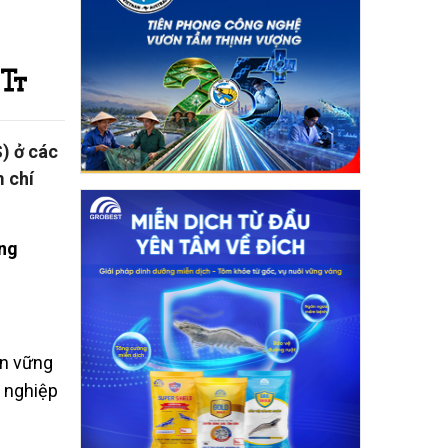
) ở các
m chí
ền vững
g nghiệp