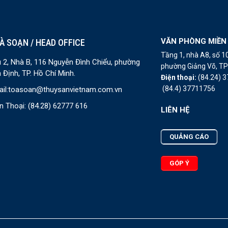
VĂN PHÒNG MIỀN
À SOẠN / HEAD OFFICE
Tầng 1, nhà A8, số 
 2, Nhà B, 116 Nguyễn Đình Chiểu, phường
phường Giảng Võ, TP 
 Định, TP. Hồ Chí Minh.
Điện thoại:
(84.24) 
(84.4) 37711756
il:
toasoan@thuysanvietnam.com.vn
n Thoại:
(84.28) 62777 616
LIÊN HỆ
QUẢNG CÁO
GÓP Ý