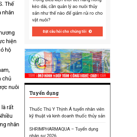
S. Thế
kéo dài, cần quản lý ao nuôi thủy
à nhân
sản như thế nào để giảm rủi ro cho
vật nuôi?
Đặt câu hỏi cho chúng tôi
phương
ực hiện
có hộ
ham,
n chủ
ược nuôi
Tuyển dụng
là rất
Thuốc Thú Y Thịnh Á tuyển nhân viên
 Nhiều
kỹ thuật và kinh doanh thuốc thủy sản
ưng nhân
SHRIMPHARMAQUA – Tuyển dụng
nhân sự 2026