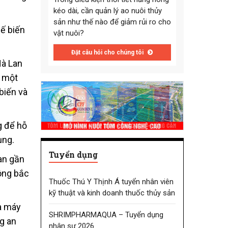
kéo dài, cần quản lý ao nuôi thủy
sản như thế nào để giảm rủi ro cho
ế biến
vật nuôi?
Đặt câu hỏi cho chúng tôi
Hà Lan
o một
biến và
g để hỗ
ụng.
Tuyển dụng
an gần
đông bắc
Thuốc Thú Y Thịnh Á tuyển nhân viên
kỹ thuật và kinh doanh thuốc thủy sản
hà máy
SHRIMPHARMAQUA – Tuyển dụng
g an
nhân sự 2026