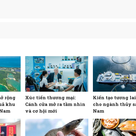
mở rộng
Xúc tiến thương mại:
Kiến tạo tương la
quả khu
Cánh cửa mở ra tầm nhìn
cho ngành thủy s
t Nam
và cơ hội mới
Nam