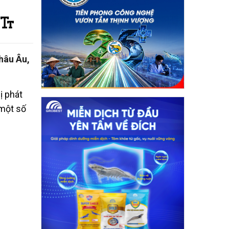
hâu Âu,
ị phát
 một số