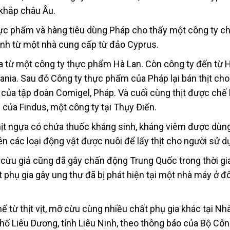
 khắp châu Âu.
hực phẩm và hàng tiêu dùng Pháp cho thấy một công ty ch
nh từ một nhà cung cấp từ đảo Cyprus.
a từ một công ty thực phẩm Hà Lan. Còn công ty đến từ 
umania. Sau đó Công ty thực phẩm của Pháp lại bán thịt ch
ủa tập đoàn Comigel, Pháp. Và cuối cùng thịt được chế 
 của Findus, một công ty tại Thụy Điển.
hịt ngựa có chứa thuốc kháng sinh, kháng viêm được dùn
n các loại động vật được nuôi để lấy thịt cho người sử d
t cừu giả cũng đã gây chấn động Trung Quốc trong thời gi
t phụ gia gây ung thư đã bị phát hiện tại một nhà máy ở 
ế từ thịt vịt, mỡ cừu cùng nhiều chất phụ gia khác tại N
hố Liêu Dương, tỉnh Liêu Ninh, theo thông báo của Bộ Côn