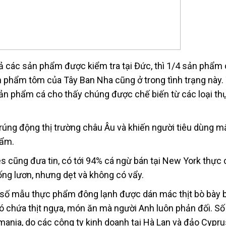
 cả các sản phẩm được kiểm tra tại Đức, thì 1/4 sản phẩm
n phẩm tôm của Tây Ban Nha cũng ở trong tình trạng này. 
sản phẩm cá cho thấy chúng được chế biến từ các loại t
 rúng động thị trường châu Âu và khiến người tiêu dùng 
hẩm.
s cũng đưa tin, có tới 94% cá ngừ bán tại New York thực 
iống lươn, nhưng dẹt và không có vẩy.
 số mẫu thực phẩm đông lạnh được dán mác thịt bò bày b
có chứa thịt ngựa, món ăn mà người Anh luôn phản đối. Số 
umania, do các công ty kinh doanh tại Hà Lan và đảo Cypr