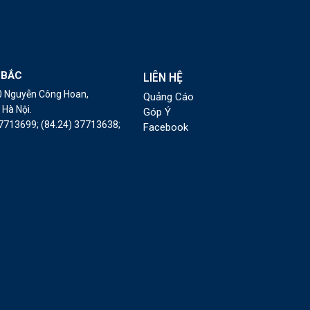
 BẮC
LIÊN HỆ
10 Nguyễn Công Hoan,
Quảng Cáo
Hà Nội.
Góp Ý
37713699;
(84.24) 37713638;
Facebook