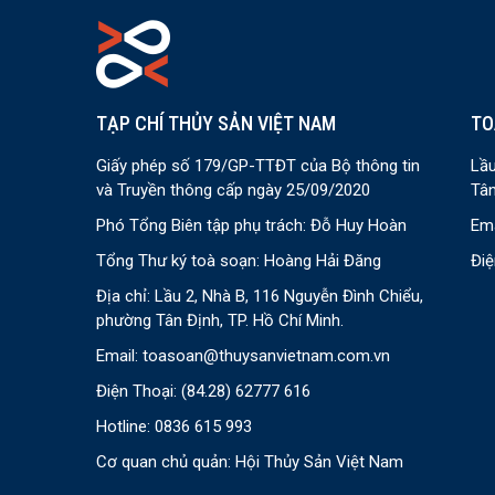
TẠP CHÍ THỦY SẢN VIỆT NAM
TO
Giấy phép số 179/GP-TTĐT của Bộ thông tin
Lầu
và Truyền thông cấp ngày 25/09/2020
Tân
Phó Tổng Biên tập phụ trách: Đỗ Huy Hoàn
Ema
Tổng Thư ký toà soạn: Hoàng Hải Đăng
Điệ
Địa chỉ: Lầu 2, Nhà B, 116 Nguyễn Đình Chiểu,
phường Tân Định, TP. Hồ Chí Minh.
Email:
toasoan@thuysanvietnam.com.vn
Điện Thoại:
(84.28) 62777 616
Hotline: 0836 615 993
Cơ quan chủ quản: Hội Thủy Sản Việt Nam