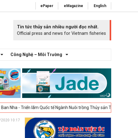
ePaper
eMagazine
English
Tin tức thủy sản nhiều người đọc nhất.
Official press and news for Vietnam fisheries
Công Nghệ – Môi Trường
riển lãm Quốc tế Ngành Nuôi trồng Thủy sản Tây Ban Nha – Aquafuture S
/2020 10:17