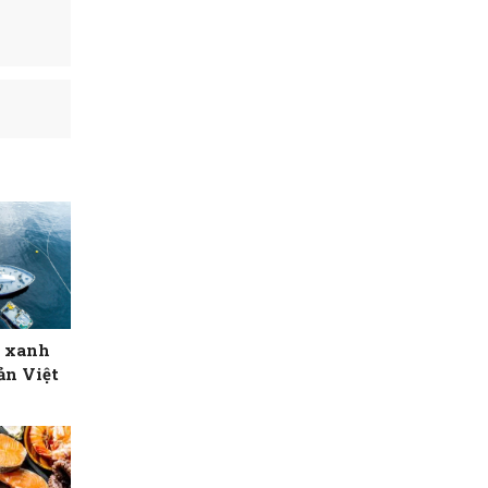
i xanh
ản Việt