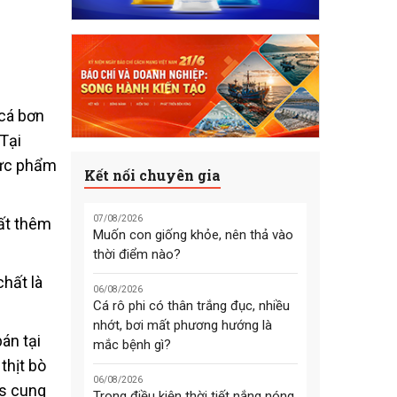
 cá bơn
Tại
hực phẩm
Kết nối chuyên gia
07/08/2026
mất thêm
Muốn con giống khỏe, nên thả vào
thời điểm nào?
chất là
06/08/2026
Cá rô phi có thân trắng đục, nhiều
nhớt, bơi mất phương hướng là
án tại
mắc bệnh gì?
thịt bò
06/08/2026
us cung
Trong điều kiện thời tiết nắng nóng