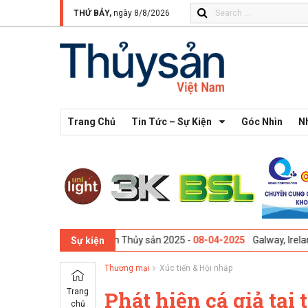
THỨ BẢY,
ngày 8/8/2026
Trang Chủ
Tin Tức – Sự Kiện
Góc Nhìn
N
gành Thực phẩm Thủy sản 2025 -
08-04-2025
Galway, Ireland - Hội thả
Sự kiện
Thương mại
Xúc tiến & Hội nhập
Trang
Phát hiện cá giả tại
chủ