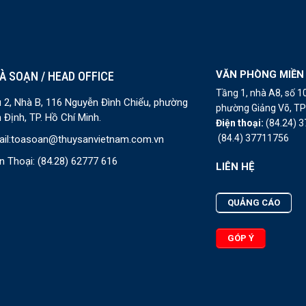
VĂN PHÒNG MIỀN
À SOẠN / HEAD OFFICE
Tầng 1, nhà A8, số 
 2, Nhà B, 116 Nguyễn Đình Chiểu, phường
phường Giảng Võ, TP 
 Định, TP. Hồ Chí Minh.
Điện thoại:
(84.24) 
(84.4) 37711756
il:
toasoan@thuysanvietnam.com.vn
n Thoại:
(84.28) 62777 616
LIÊN HỆ
QUẢNG CÁO
GÓP Ý