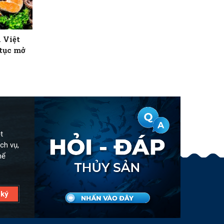
 Việt
 tục mở
t
ch vụ,
hể