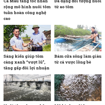
Cà Mau tăng tốc nhân
Đa dạng đối tượng nuôi
rộng mô hình nuôi tôm
từ ao tôm
tuần hoàn công nghệ
cao
Sáng kiến giúp tôm
Bám cửa sông làm giàu
càng xanh “vượt lũ”,
từ cá vược lồng bè
tăng gấp đôi lợi nhuận