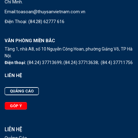
Chí Minh.
Email:
toasoan@thuysanvietnam.com.vn
Điện Thoại:
(84.28) 62777 616
VĂN PHÒNG MIỀN BẮC
Tầng 1, nhà A8, số 10 Nguyễn Công Hoan, phường Giảng Võ, TP Hà
Nội.
Điện thoại:
(84.24) 37713699;
(84.24) 37713638;
(84.4) 37711756
LIÊN HỆ
QUẢNG CÁO
GÓP Ý
LIÊN HỆ
Quảng Cáo