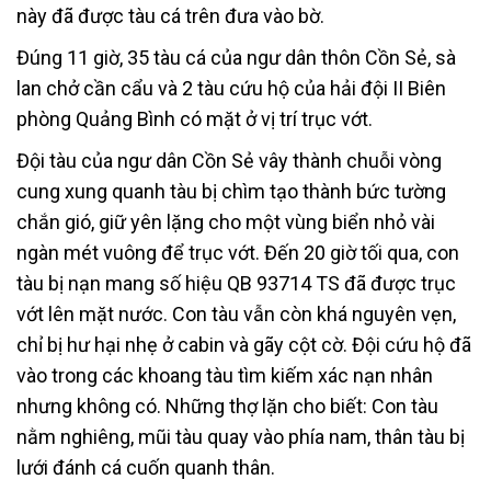
này đã được tàu cá trên đưa vào bờ.
Đúng 11 giờ, 35 tàu cá của ngư dân thôn Cồn Sẻ, sà
lan chở cần cẩu và 2 tàu cứu hộ của hải đội II Biên
phòng Quảng Bình có mặt ở vị trí trục vớt.
Đội tàu của ngư dân Cồn Sẻ vây thành chuỗi vòng
cung xung quanh tàu bị chìm tạo thành bức tường
chắn gió, giữ yên lặng cho một vùng biển nhỏ vài
ngàn mét vuông để trục vớt. Đến 20 giờ tối qua, con
tàu bị nạn mang số hiệu QB 93714 TS đã được trục
vớt lên mặt nước. Con tàu vẫn còn khá nguyên vẹn,
chỉ bị hư hại nhẹ ở cabin và gãy cột cờ. Đội cứu hộ đã
vào trong các khoang tàu tìm kiếm xác nạn nhân
nhưng không có. Những thợ lặn cho biết: Con tàu
nằm nghiêng, mũi tàu quay vào phía nam, thân tàu bị
lưới đánh cá cuốn quanh thân.