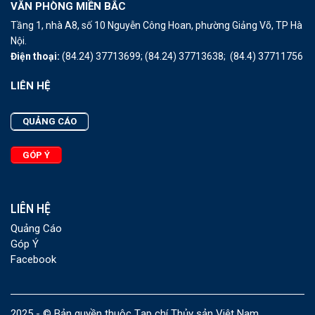
VĂN PHÒNG MIỀN BẮC
Tầng 1, nhà A8, số 10 Nguyễn Công Hoan, phường Giảng Võ, TP Hà
Nội.
Điện thoại:
(84.24) 37713699;
(84.24) 37713638;
(84.4) 37711756
LIÊN HỆ
QUẢNG CÁO
GÓP Ý
LIÊN HỆ
Quảng Cáo
Góp Ý
Facebook
2025 - © Bản quyền thuộc Tạp chí Thủy sản Việt Nam