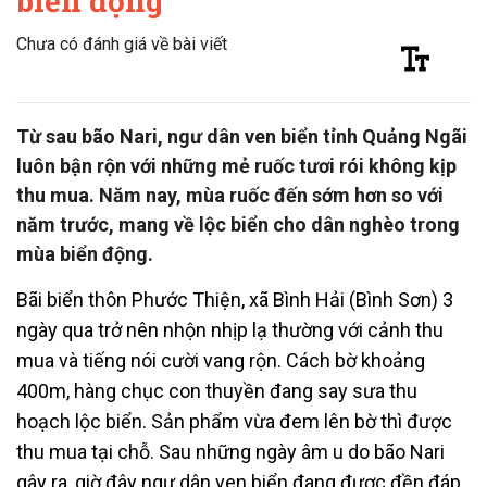
biển động
Chưa có đánh giá về bài viết
Từ sau bão Nari, ngư dân ven biển tỉnh Quảng Ngãi
luôn bận rộn với những mẻ ruốc tươi rói không kịp
thu mua. Năm nay, mùa ruốc đến sớm hơn so với
năm trước, mang về lộc biển cho dân nghèo trong
mùa biển động.
Bãi biển thôn Phước Thiện, xã Bình Hải (Bình Sơn) 3
ngày qua trở nên nhộn nhịp lạ thường với cảnh thu
mua và tiếng nói cười vang rộn. Cách bờ khoảng
400m, hàng chục con thuyền đang say sưa thu
hoạch lộc biển. Sản phẩm vừa đem lên bờ thì được
thu mua tại chỗ. Sau những ngày âm u do bão Nari
gây ra, giờ đây ngư dân ven biển đang được đền đáp