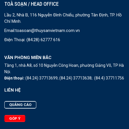
TOÀ SOẠN / HEAD OFFICE
Lầu 2, Nhà B, 116 Nguyễn Đình Chiểu, phường Tân Định, TP. Hồ
Chí Minh.
Email:
toasoan@thuysanvietnam.com.vn
Điện Thoại:
(84.28) 62777 616
VĂN PHÒNG MIỀN BẮC
Tầng 1, nhà A8, số 10 Nguyễn Công Hoan, phường Giảng Võ, TP Hà
Nội.
Điện thoại:
(84.24) 37713699;
(84.24) 37713638;
(84.4) 37711756
LIÊN HỆ
QUẢNG CÁO
GÓP Ý