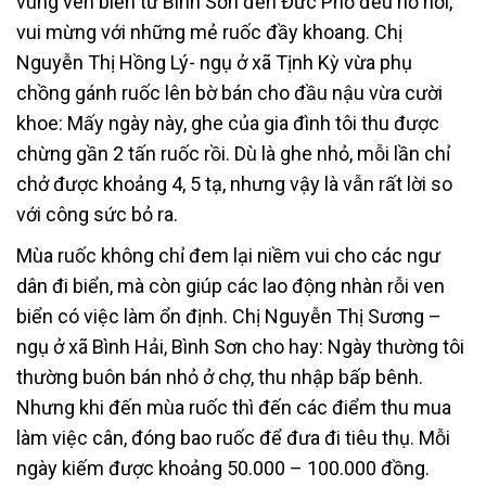
vùng ven biển từ Bình Sơn đến Đức Phổ đều hồ hởi,
vui mừng với những mẻ ruốc đầy khoang. Chị
Nguyễn Thị Hồng Lý- ngụ ở xã Tịnh Kỳ vừa phụ
chồng gánh ruốc lên bờ bán cho đầu nậu vừa cười
khoe: Mấy ngày này, ghe của gia đình tôi thu được
chừng gần 2 tấn ruốc rồi. Dù là ghe nhỏ, mỗi lần chỉ
chở được khoảng 4, 5 tạ, nhưng vậy là vẫn rất lời so
với công sức bỏ ra.
Mùa ruốc không chỉ đem lại niềm vui cho các ngư
dân đi biển, mà còn giúp các lao động nhàn rỗi ven
biển có việc làm ổn định. Chị Nguyễn Thị Sương –
ngụ ở xã Bình Hải, Bình Sơn cho hay: Ngày thường tôi
thường buôn bán nhỏ ở chợ, thu nhập bấp bênh.
Nhưng khi đến mùa ruốc thì đến các điểm thu mua
làm việc cân, đóng bao ruốc để đưa đi tiêu thụ. Mỗi
ngày kiếm được khoảng 50.000 – 100.000 đồng.