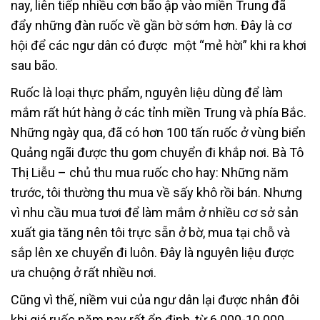
nay, liên tiếp nhiều cơn bão ập vào miền Trung đã
đẩy những đàn ruốc về gần bờ sớm hơn. Đây là cơ
hội để các ngư dân có được một “mẻ hời” khi ra khơi
sau bão.
Ruốc là loại thực phẩm, nguyên liệu dùng để làm
mắm rất hút hàng ở các tỉnh miền Trung và phía Bắc.
Những ngày qua, đã có hơn 100 tấn ruốc ở vùng biển
Quảng ngãi được thu gom chuyển đi khắp nơi. Bà Tô
Thị Liễu – chủ thu mua ruốc cho hay: Những năm
trước, tôi thường thu mua về sấy khô rồi bán. Nhưng
vì nhu cầu mua tươi để làm mắm ở nhiều cơ sở sản
xuất gia tăng nên tôi trực sẵn ở bờ, mua tại chỗ và
sắp lên xe chuyển đi luôn. Đây là nguyên liệu được
ưa chuộng ở rất nhiều nơi.
Cũng vì thế, niềm vui của ngư dân lại được nhân đôi
khi giá ruốc năm nay rất ổn định, từ 6.000-10.000