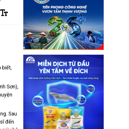
biết,
nh Sơn),
 huyện
ăng. Sau
sĩ đến