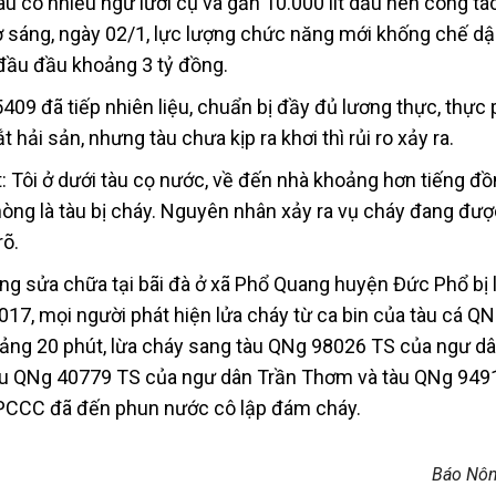
tàu có nhiều ngư lưới cụ và gần 10.000 lít dầu nên công t
 sáng, ngày 02/1, lực lượng chức năng mới khống chế dậ
n đầu đầu khoảng 3 tỷ đồng.
09 đã tiếp nhiên liệu, chuẩn bị đầy đủ lương thực, thực
t hải sản, nhưng tàu chưa kịp ra khơi thì rủi ro xảy ra.
: Tôi ở dưới tàu cọ nước, về đến nhà khoảng hơn tiếng đ
hòng là tàu bị cháy. Nguyên nhân xảy ra vụ cháy đang đượ
rõ.
ang sửa chữa tại bãi đà ở xã Phổ Quang huyện Đức Phổ bị 
017, mọi người phát hiện lửa cháy từ ca bin của tàu cá Q
ảng 20 phút, lừa cháy sang tàu QNg 98026 TS của ngư d
 tàu QNg 40779 TS của ngư dân Trần Thơm và tàu QNg 949
 PCCC đã đến phun nước cô lập đám cháy.
Báo Nôn