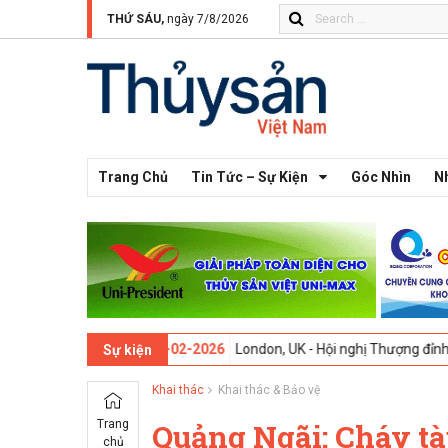
THỨ SÁU,
ngày 7/8/2026
Trang Chủ
Tin Tức – Sự Kiện
Góc Nhìn
N
lần thứ 13 -
09-02-2026
London, UK - Hội nghị Thượng đỉnh Đổi mới S
Sự kiện
Khai thác
Khai thác & Bảo vệ
Trang
Quảng Ngãi: Cháy tàu
chủ