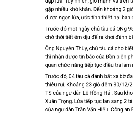
dập lửa. Tuy nhiên, gió mạnh và trên 
gặp nhiều khó khăn. Đến khoảng 2 giờ
được ngọn lửa, ước tính thiệt hại ba
Trước đó một ngày chủ tàu cá QNg 954
chờ thời tiết êm dịu để ra khơi đánh bắ
Ông Nguyễn Thùy, chủ tàu cá cho biết
thì nhận được tin báo của Đồn biên p
quan chức năng tiếp tục điều tra làm 
Trước đó, 04 tàu cá đánh bắt xa bờ đ
thiêu rụi. Khoảng 23 giờ đêm 30/12/2
TS của ngư dân Lê Hồng Hải. Sau kho
Xuân Trọng. Lửa tiếp tục lan sang 2
của ngư dân Trần Văn Hiếu. Công an