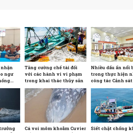
o nhận
Tăng cường chế tài đối
Nhiều dấu ấn nổi 
ho ngư
với các hành vi vi phạm
trong thực hiện 
hống
trong khai thác thủy sản
công tác Cảnh sát 
Hải đội 102
trưởng
Cá voi mõm khoằm Cuvier
Siết chặt chống k