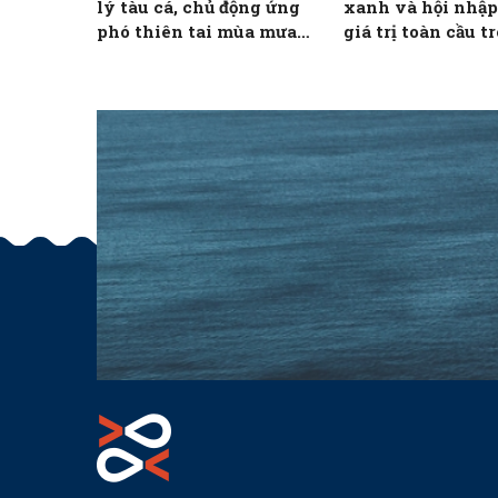
lý tàu cá, chủ động ứng
xanh và hội nhập
phó thiên tai mùa mưa
giá trị toàn cầu t
bão
NTTS