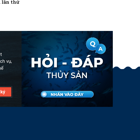
 lần thứ
t
ch vụ,
hể