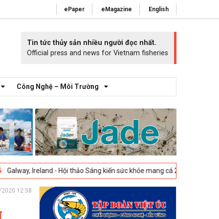
ePaper
eMagazine
English
Tin tức thủy sản nhiều người đọc nhất.
Official press and news for Vietnam fisheries
Công Nghệ – Môi Trường
reland - Hội thảo Sáng kiến sức khỏe mang cá 2025 -
23-04-2025
Vigo,
/2020 12:58
g