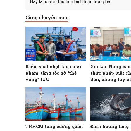
Hãy là người đầu tiên bình luận trong bài
Cùng chuyên mục
Kiểm soát chặt tàu cá vi
Gia Lai: Nâng ca
phạm, tăng tốc gỡ “thẻ
thức pháp luật c
vàng” IUU
dân, chung tay c
khai thác IUU
TP.HCM tăng cường quản
Định hướng tăng 