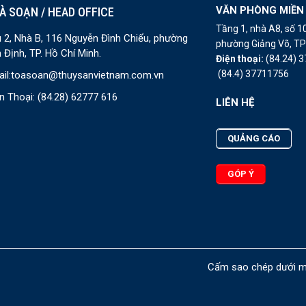
VĂN PHÒNG MIỀN
À SOẠN / HEAD OFFICE
Tầng 1, nhà A8, số 
 2, Nhà B, 116 Nguyễn Đình Chiểu, phường
phường Giảng Võ, TP 
 Định, TP. Hồ Chí Minh.
Điện thoại:
(84.24) 
(84.4) 37711756
il:
toasoan@thuysanvietnam.com.vn
n Thoại:
(84.28) 62777 616
LIÊN HỆ
QUẢNG CÁO
GÓP Ý
Cấm sao chép dưới mọ