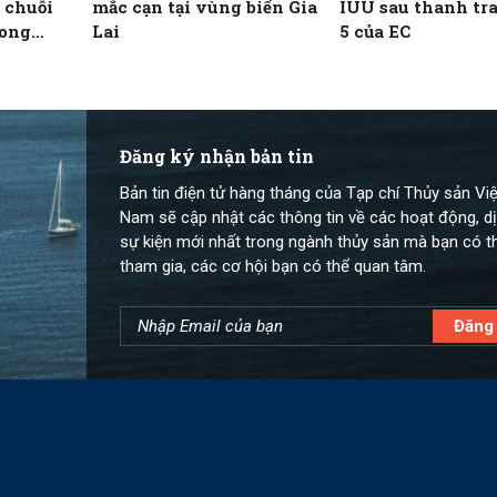
 chuỗi
mắc cạn tại vùng biển Gia
IUU sau thanh tra
rong
Lai
5 của EC
Đăng ký nhận bản tin
Bản tin điện tử hàng tháng của Tạp chí Thủy sản Việ
Nam sẽ cập nhật các thông tin về các hoạt động, dị
sự kiện mới nhất trong ngành thủy sản mà bạn có t
tham gia, các cơ hội bạn có thể quan tâm.