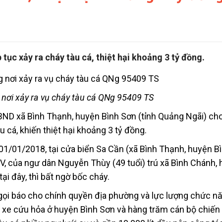
 tục xảy ra cháy tàu cá, thiệt hại khoảng 3 tỷ đồng.
 nơi xảy ra vụ cháy tàu cá QNg 95409 TS
BND xã Bình Thạnh, huyện Bình Sơn (tỉnh Quảng Ngãi) cho 
u cá, khiến thiệt hại khoảng 3 tỷ đồng.
01/01/2018, tại cửa biển Sa Cần (xã Bình Thạnh, huyện Bì
, của ngư dân Nguyễn Thùy (49 tuổi) trú xã Bình Chánh,
i đây, thì bất ngờ bốc cháy.
 gọi báo cho chính quyền địa phường và lực lượng chức n
 xe cứu hỏa ở huyện Bình Sơn và hàng trăm cán bộ chiến 