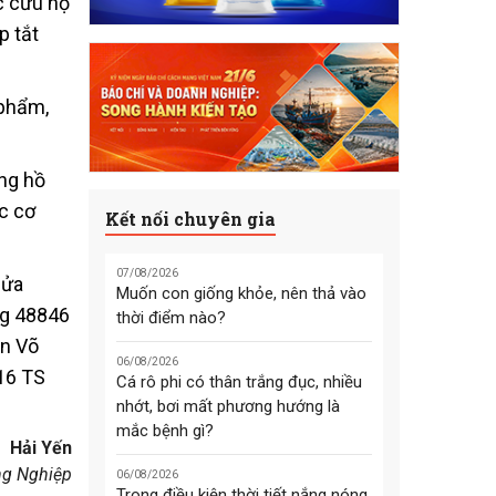
ác cứu hộ
p tắt
 phẩm,
ồng hồ
c cơ
Kết nối chuyên gia
07/08/2026
lửa
Muốn con giống khỏe, nên thả vào
Ng 48846
thời điểm nào?
ân Võ
06/08/2026
16 TS
Cá rô phi có thân trắng đục, nhiều
nhớt, bơi mất phương hướng là
mắc bệnh gì?
Hải Yến
g Nghiệp
06/08/2026
Trong điều kiện thời tiết nắng nóng