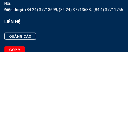
Nội.
Điện thoại:
(84.24) 37713699;
(84.24) 37713638;
(84.4) 37711756
LIÊN HỆ
QUẢNG CÁO
GÓP Ý
LIÊN HỆ
Quảng Cáo
Góp Ý
Facebook
2025 - © Bản quyền thuộc Tạp chí Thủy sản Việt Nam
Cấm sao chép dưới mọi hình thức nếu không có sự chấp thuận
bằng văn bản