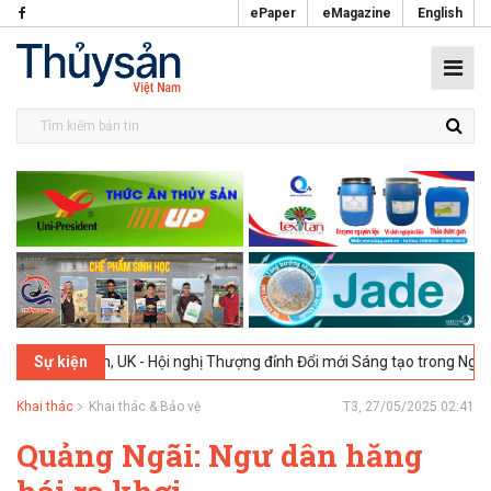
ePaper
eMagazine
English
ondon, UK - Hội nghị Thượng đỉnh Đổi mới Sáng tạo trong Ngành Thực 
Sự kiện
Khai thác
Khai thác & Bảo vệ
T3, 27/05/2025 02:41
Quảng Ngãi: Ngư dân hăng