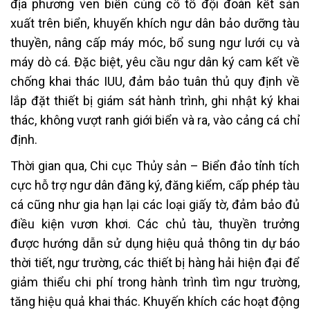
địa phương ven biển củng cố tổ đội đoàn kết sản
xuất trên biển, khuyến khích ngư dân bảo dưỡng tàu
thuyền, nâng cấp máy móc, bổ sung ngư lưới cụ và
máy dò cá. Đặc biệt, yêu cầu ngư dân ký cam kết về
chống khai thác IUU, đảm bảo tuân thủ quy định về
lắp đặt thiết bị giám sát hành trình, ghi nhật ký khai
thác, không vượt ranh giới biển và ra, vào cảng cá chỉ
định.
Thời gian qua, Chi cục Thủy sản – Biển đảo tỉnh tích
cực hỗ trợ ngư dân đăng ký, đăng kiểm, cấp phép tàu
cá cũng như gia hạn lại các loại giấy tờ, đảm bảo đủ
điều kiện vươn khơi. Các chủ tàu, thuyền trưởng
được hướng dẫn sử dụng hiệu quả thông tin dự báo
thời tiết, ngư trường, các thiết bị hàng hải hiện đại để
giảm thiểu chi phí trong hành trình tìm ngư trường,
tăng hiệu quả khai thác. Khuyến khích các hoạt động