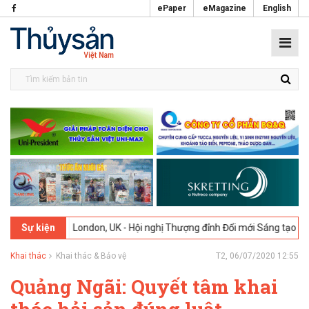
ePaper
eMagazine
English
-2026
London, UK - Hội nghị Thượng đỉnh Đổi mới Sáng tạo trong Ngà
Sự kiện
Khai thác
Khai thác & Bảo vệ
T2, 06/07/2020 12:55
Quảng Ngãi: Quyết tâm khai