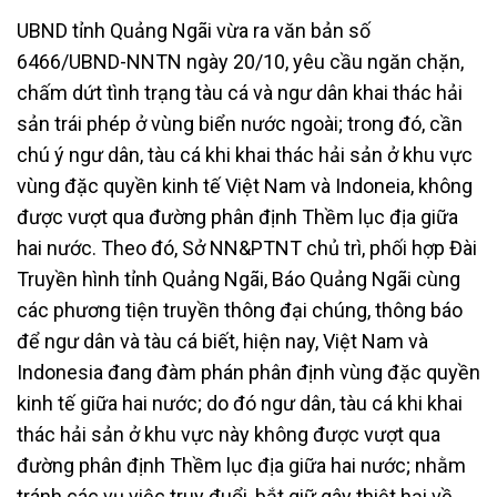
UBND tỉnh Quảng Ngãi vừa ra văn bản số
6466/UBND-NNTN ngày 20/10, yêu cầu ngăn chặn,
chấm dứt tình trạng tàu cá và ngư dân khai thác hải
sản trái phép ở vùng biển nước ngoài; trong đó, cần
chú ý ngư dân, tàu cá khi khai thác hải sản ở khu vực
vùng đặc quyền kinh tế Việt Nam và Indoneia, không
được vượt qua đường phân định Thềm lục địa giữa
hai nước. Theo đó, Sở NN&PTNT chủ trì, phối hợp Đài
Truyền hình tỉnh Quảng Ngãi, Báo Quảng Ngãi cùng
các phương tiện truyền thông đại chúng, thông báo
để ngư dân và tàu cá biết, hiện nay, Việt Nam và
Indonesia đang đàm phán phân định vùng đặc quyền
kinh tế giữa hai nước; do đó ngư dân, tàu cá khi khai
thác hải sản ở khu vực này không được vượt qua
đường phân định Thềm lục địa giữa hai nước; nhằm
tránh các vụ việc truy đuổi, bắt giữ gây thiệt hại về