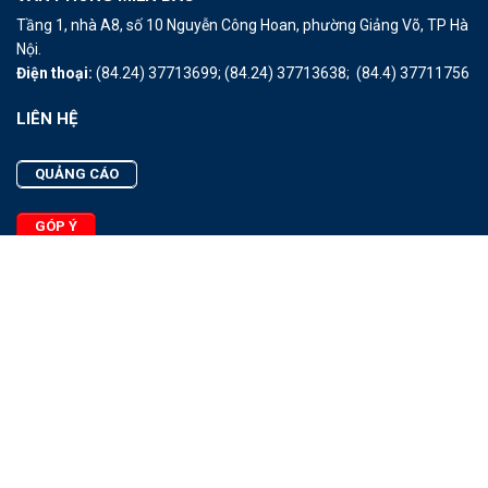
Tầng 1, nhà A8, số 10 Nguyễn Công Hoan, phường Giảng Võ, TP Hà
Nội.
Điện thoại:
(84.24) 37713699;
(84.24) 37713638;
(84.4) 37711756
LIÊN HỆ
QUẢNG CÁO
GÓP Ý
LIÊN HỆ
Quảng Cáo
Góp Ý
Facebook
2025 - © Bản quyền thuộc Tạp chí Thủy sản Việt Nam