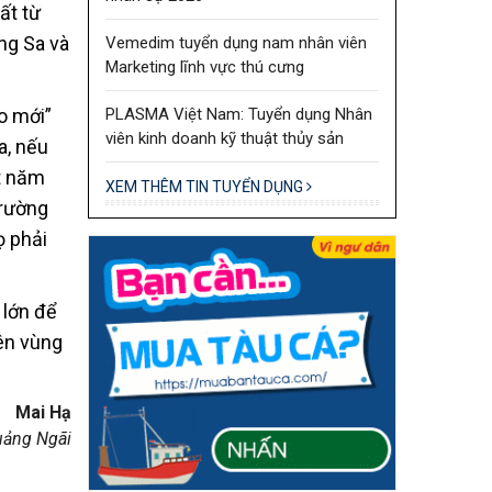
ất từ
ng Sa và
Vemedim tuyển dụng nam nhân viên
Marketing lĩnh vực thú cưng
PLASMA Việt Nam: Tuyển dụng Nhân
o mới”
viên kinh doanh kỹ thuật thủy sản
a, nếu
ột năm
XEM THÊM TIN TUYỂN DỤNG
trường
ọ phải
 lớn để
ên vùng
Mai Hạ
uảng Ngãi