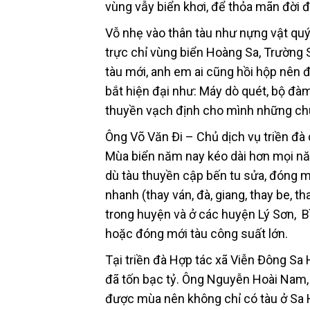
vùng vẫy biển khơi, để thỏa mãn đời 
Vỗ nhẹ vào thân tàu như nựng vật quý
trực chỉ vùng biển Hoàng Sa, Trường S
tàu mới, anh em ai cũng hồi hộp nên 
bắt hiện đại như: Máy dò quét, bộ đàm
thuyền vạch định cho mình những chu
Ông Võ Văn Đi – Chủ dịch vụ triền đà 
Mùa biển năm nay kéo dài hơn mọi năm
dù tàu thuyền cập bến tu sửa, đóng m
nhanh (thay ván, đà, giang, thay be,
trong huyện và ở các huyện Lý Sơn, B
hoặc đóng mới tàu công suất lớn.
Tại triền đà Hợp tác xã Viễn Đông Sa
đã tốn bạc tỷ. Ông Nguyễn Hoài Nam, x
được mùa nên không chỉ có tàu ở Sa 