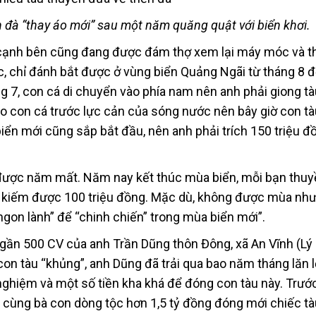
n đà “thay áo mới” sau một năm quăng quật với biển khơi.
cạnh bên cũng đang được đám thợ xem lại máy móc và t
c, chỉ đánh bắt được ở vùng biển Quảng Ngãi từ tháng 8 
g 7, con cá di chuyển vào phía nam nên anh phải giong tà
o con cá trước lực cản của sóng nước nên bây giờ con tà
ển mới cũng sắp bắt đầu, nên anh phải trích 150 triệu đ
 được năm mất. Năm nay kết thúc mùa biển, mỗi bạn thuy
u kiếm được 100 triệu đồng. Mặc dù, không được mùa nh
“ngon lành” để “chinh chiến” trong mùa biển mới”.
 gần 500 CV của anh Trần Dũng thôn Đông, xã An Vĩnh (Lý
n tàu “khủng”, anh Dũng đã trải qua bao năm tháng lăn l
nghiệm và một số tiền kha khá để đóng con tàu này. Trư
 cùng bà con dòng tộc hơn 1,5 tỷ đồng đóng mới chiếc t