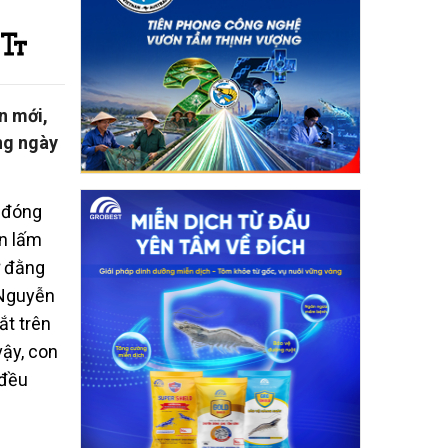
n mới,
ng ngày
n đóng
ân lấm
ừ đằng
 Nguyễn
ắt trên
ậy, con
 đều