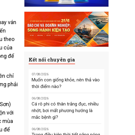
hay ván
đến
u theo
u của
ồng để
Kết nối chuyên gia
ền chỉ
07/08/2026
Muốn con giống khỏe, nên thả vào
ưng phải
thời điểm nào?
06/08/2026
 Sơn)
Cá rô phi có thân trắng đục, nhiều
nhớt, bơi mất phương hướng là
ộn với
mắc bệnh gì?
ớc mùa
àu để
06/08/2026
Trong điều kiện thời tiết nắng nóng