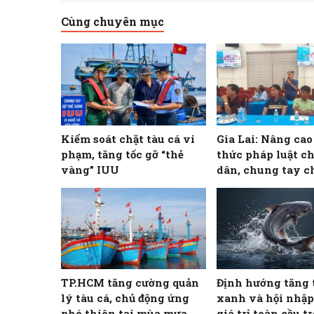
Cùng chuyên mục
Kiểm soát chặt tàu cá vi
Gia Lai: Nâng ca
phạm, tăng tốc gỡ “thẻ
thức pháp luật c
vàng” IUU
dân, chung tay c
khai thác IUU
TP.HCM tăng cường quản
Định hướng tăng 
lý tàu cá, chủ động ứng
xanh và hội nhập
phó thiên tai mùa mưa
giá trị toàn cầu t