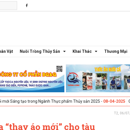
hân Vật
Nuôi Trồng Thủy Sản
Khai Thác
Thương Mại
ạo trong Ngành Thực phẩm Thủy sản 2025 -
08-04-2025
Galway, Irelan
T2, 06/07
 “thay áo mới” cho tàu