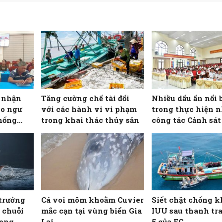
o nhận
Tăng cường chế tài đối
Nhiều dấu ấn nổi 
ho ngư
với các hành vi vi phạm
trong thực hiện 
hống
trong khai thác thủy sản
công tác Cảnh sát 
Hải đội 102
trưởng
Cá voi mõm khoằm Cuvier
Siết chặt chống k
 chuỗi
mắc cạn tại vùng biển Gia
IUU sau thanh tra
rong
Lai
5 của EC