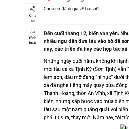
Chưa có đánh giá về bài viết
Chia
sẻ
Đến cuối tháng 12, biển vẫn yên. Nh
Bình
nhiều ngư dân đưa tàu vào bờ để sơ
luận
này, các triền đà hay các hợp tác x
Những ngày cuối năm, không khí lạnh 
mới tàu cá xã Tịnh Kỳ (Sơn Tịnh) vẫn
lem sơn, dầu mỡ đang “hì hục” dưới t
xa đã nghe tiếng máy quay búa, đóng 
Thanh Hoàng, thôn An Vĩnh, xã Tịnh Kỳ,
biển, nhưng sắp bước vào mùa biển m
tàu sau một năm quăng quật với biển 
phải tu sửa, thay mới. Năm nay, tôi trí