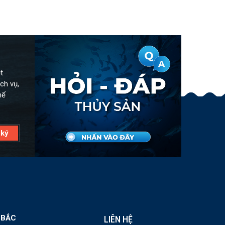
t
ch vụ,
hể
 BẮC
LIÊN HỆ