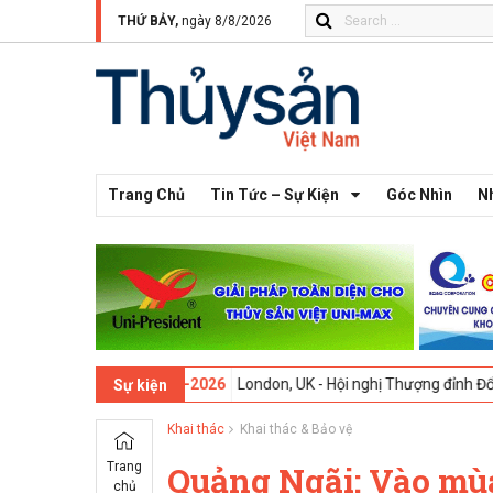
THỨ BẢY,
ngày 8/8/2026
Trang Chủ
Tin Tức – Sự Kiện
Góc Nhìn
N
hứ 13 -
09-02-2026
London, UK - Hội nghị Thượng đỉnh Đổi mới Sáng t
Sự kiện
Khai thác
Khai thác & Bảo vệ
Trang
Quảng Ngãi: Vào mùa
chủ