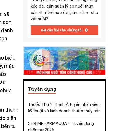
kéo dài, cần quản lý ao nuôi thủy
sản như thế nào để giảm rủi ro cho
em sẽ
vật nuôi?
n con
n đánh
Đặt câu hỏi cho chúng tôi
 bạn
o biết:
ày, mặc
hữa
tàu
Tuyển dụng
 chữa
Thuốc Thú Y Thịnh Á tuyển nhân viên
àn thành
kỹ thuật và kinh doanh thuốc thủy sản
do biển
SHRIMPHARMAQUA – Tuyển dụng
 bến tu
nhân sự 2026