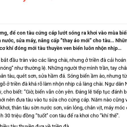
ưng, để con tàu cứng cáp lướt sóng ra khơi vào mùa biể
n nước, sửa máy, nâng cấp “thay áo mới” cho tàu… Nhữ
ã cơ khí đóng mới tàu thuyền ven biển luôn nhộn nhịp…
bắt đầu tràn vào các làng chài, nhưng ở triền đà cải hoá
 “nóng” như thường lệ. Những người thợ mình trần, tay ch
hân tàu, quét sơn, sửa hầm đá. Sóng biển ầm ào, nhưng t
gõ ở triền đà khá rõ làm nhộn nhịp cả làng chài. Ngư dân
 cho biết: “Giờ, biển vẫn còn yên. Đáng lẽ tiếp tục đánh b
ới nên đưa tàu vào tu sửa cho cứng cáp. Năm nào cũng v
khơi, thân tàu sờn nước sơn, ván lỏng, chân vịt, máy móc
ch 30 triệu đồng “tuốt” con tàu để ra khơi cho “khí thế”.