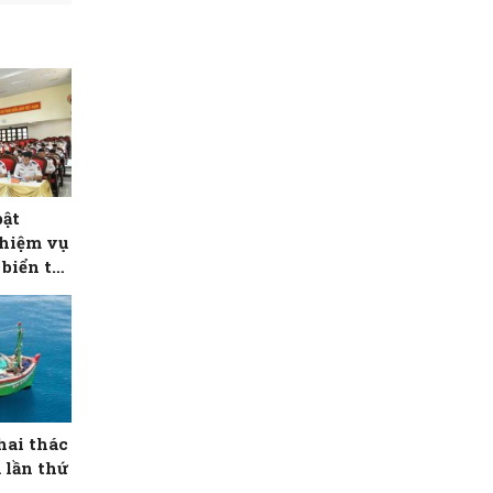
bật
nhiệm vụ
biển tại
hai thác
 lần thứ