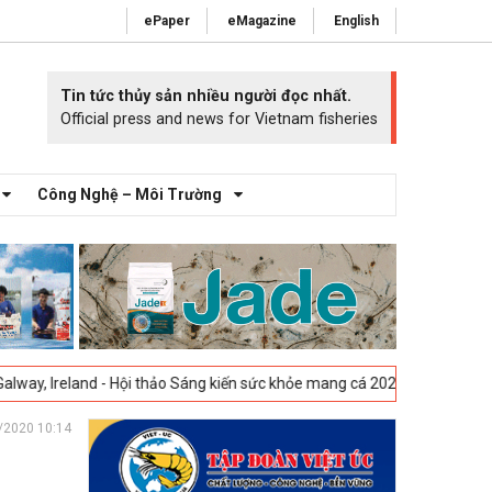
ePaper
eMagazine
English
Tin tức thủy sản nhiều người đọc nhất.
Official press and news for Vietnam fisheries
Công Nghệ – Môi Trường
d - Hội thảo Sáng kiến sức khỏe mang cá 2025 -
23-04-2025
Vigo, Tây 
/2020 10:14