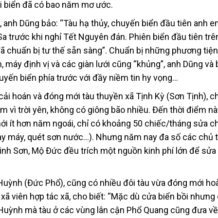
đi biển đã có bao năm mơ ước.
, anh Dũng bảo: “Tàu hạ thủy, chuyến biển đầu tiên anh 
a trước khi nghỉ Tết Nguyên đán. Phiên biển đầu tiên trê
đã chuẩn bị tư thế sẵn sàng”. Chuẩn bị những phương tiệ
, máy định vị và các giàn lưới cũng “khủng”, anh Dũng và
yến biển phía trước với đầy niềm tin hy vọng…
cải hoán và đóng mới tàu thuyền xã Tịnh Kỳ (Sơn Tịnh), ch
 vì trời yên, không có giông bão nhiều. Đến thời điểm n
ới ít hơn năm ngoái, chỉ có khoảng 50 chiếc/tháng sửa c
 thay máy, quét sơn nước…). Nhưng năm nay đa số các chủ 
ình Sơn, Mộ Đức đều trích một nguồn kinh phí lớn để sửa
 Huỳnh (Đức Phổ), cũng có nhiều đôi tàu vừa đóng mới ho
ã viên hợp tác xã, cho biết: “Mặc dù cửa biển bồi nhưng 
Huỳnh mà tàu ở các vùng lân cận Phổ Quang cũng đưa về