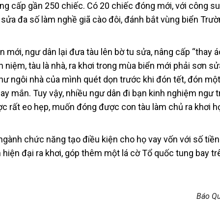
âng cấp gần 250 chiếc. Có 20 chiếc đóng mới, với công su
 sửa đa số làm nghề giã cào đôi, đánh bắt vùng biển Trườ
 mới, ngư dân lại đưa tàu lên bờ tu sửa, nâng cấp “thay á
n niệm, tàu là nhà, ra khơi trong mùa biển mới phải sơn sử
như ngôi nhà của mình quét dọn trước khi đón tết, đón m
 may mắn. Tuy vậy, nhiều ngư dân đi bạn kinh nghiệm ngư 
ợc rất eo hẹp, muốn đóng được con tàu làm chủ ra khơi h
ành chức năng tạo điều kiện cho họ vay vốn với số tiền
iện đại ra khơi, góp thêm một lá cờ Tổ quốc tung bay tr
Báo Q