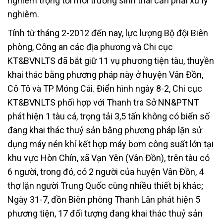
nghiêm trọng tới môi trường sinh thái cần phải xử lý
nghiêm.
Tính từ tháng 2-2012 đến nay, lực lượng Bộ đội Biên
phòng, Công an các địa phương và Chi cục
KT&BVNLTS đã bắt giữ 11 vụ phương tiện tàu, thuyền
khai thác bằng phương pháp này ở huyện Vân Đồn,
Cô Tô và TP Móng Cái. Điển hình ngày 8-2, Chi cục
KT&BVNLTS phối hợp với Thanh tra Sở NN&PTNT
phát hiện 1 tàu cá, trọng tải 3,5 tấn không có biển số
đang khai thác thuỷ sản bằng phương pháp lặn sử
dụng máy nén khí kết hợp máy bơm công suất lớn tại
khu vực Hòn Chín, xã Vạn Yên (Vân Đồn), trên tàu có
6 người, trong đó, có 2 người của huyện Vân Đồn, 4
thợ lặn người Trung Quốc cùng nhiều thiết bị khác;
Ngày 31-7, đồn Biên phòng Thanh Lân phát hiện 5
phương tiện, 17 đối tượng đang khai thác thuỷ sản