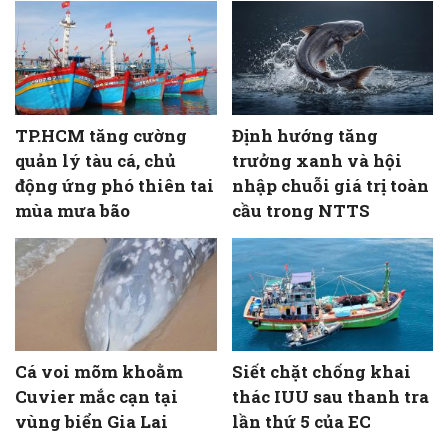
TP.HCM tăng cường
Định hướng tăng
quản lý tàu cá, chủ
trưởng xanh và hội
động ứng phó thiên tai
nhập chuỗi giá trị toàn
mùa mưa bão
cầu trong NTTS
Cá voi mõm khoằm
Siết chặt chống khai
Cuvier mắc cạn tại
thác IUU sau thanh tra
vùng biển Gia Lai
lần thứ 5 của EC