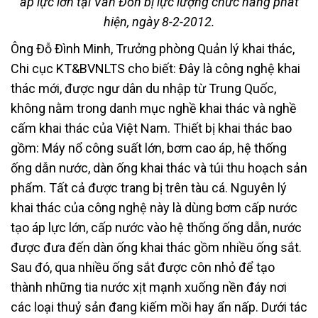
áp lực lớn tại Vân Đồn bị lực lượng chức năng phát
hiện, ngày 8-2-2012.
Ông Đỗ Đình Minh, Trưởng phòng Quản lý khai thác,
Chi cục KT&BVNLTS cho biết: Đây là công nghệ khai
thác mới, được ngư dân du nhập từ Trung Quốc,
không nằm trong danh mục nghề khai thác và nghề
cấm khai thác của Việt Nam. Thiết bị khai thác bao
gồm: Máy nổ công suất lớn, bơm cao áp, hệ thống
ống dẫn nước, dàn ống khai thác và túi thu hoạch sản
phẩm. Tất cả được trang bị trên tàu cá. Nguyên lý
khai thác của công nghệ này là dùng bơm cấp nước
tạo áp lực lớn, cấp nước vào hệ thống ống dẫn, nước
được đưa đến dàn ống khai thác gồm nhiều ống sắt.
Sau đó, qua nhiều ống sắt được côn nhỏ để tạo
thành những tia nước xịt mạnh xuống nền đáy nơi
các loại thuỷ sản đang kiếm mồi hay ẩn nấp. Dưới tác