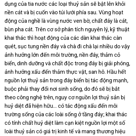
dụng của tia nước các loại thuỷ sản sẽ bật lên khỏi
nền cát và bị cuốn vào túi lưới phía sau. Vùng hoạt
động của nghề là vùng nước ven bờ, chất đáy là cát,
bùn pha cát. Trên cơ sở phân tích nguyên lý, kỹ thuật
khai thác thì hoạt động của các dàn khai thác càn
quét, sục tung nền đáy và chà đi chà lại nhiều do vậy
ảnh hưởng lớn đến môi trường, nền đáy, thảm cỏ
biển, dinh dưỡng và chất độc trong đáy bị giải phóng,
ảnh hưởng xấu đến thảm thực vật, san hô. Hầu hết
nguồn lợi thuỷ sản trong đáy biển bị tác động mạnh,
buộc phải thay đổi nơi sinh sống, do đó sẽ bị bắt
theo công nghệ trên, nguy cơ nguồn lợi thuỷ sản bị
huỷ diệt đã hiện hữu… có tác động xấu đến môi
trường sống của các loài sống ở tầng đáy; khai thác
có tính chất huỷ diệt làm cạn kiệt nguồn lợi một số
loài thuỷ sản có giá trị kinh tế và mang thương hiệu