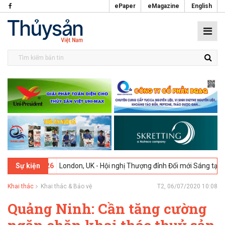
ePaper
eMagazine
English
02-2026
London, UK - Hội nghị Thượng đỉnh Đổi mới Sáng tạo trong N
Sự kiện
Khai thác
Khai thác & Bảo vệ
T2, 06/07/2020 10:08
Quảng Ninh: Cần tăng cường