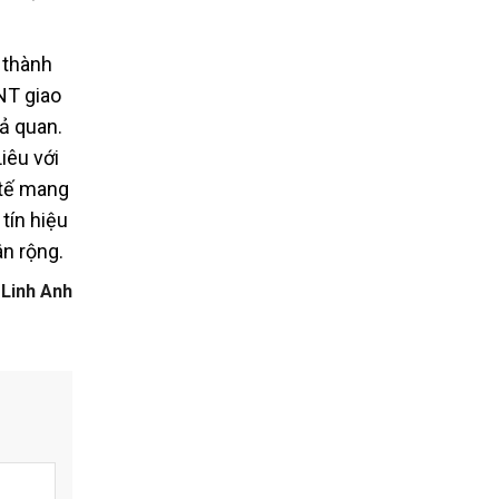
 thành
NT giao
ả quan.
iêu với
 tế mang
tín hiệu
n rộng.
Linh Anh