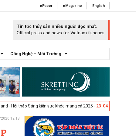
ePaper
eMagazine
English
Tin tức thủy sản nhiều người đọc nhất.
Official press and news for Vietnam fisheries
Công Nghệ – Môi Trường
 Sáng kiến sức khỏe mang cá 2025 -
23-04-2025
Vigo, Tây Ban Nha - Tr
/2020 12:18
AP