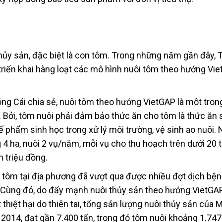
ủy sản, đặc biệt là con tôm. Trong những năm gần đây, 
riển khai hàng loạt các mô hình nuôi tôm theo hướng Vi
óng Cái chia sẻ, nuôi tôm theo hướng VietGAP là môt tro
. Bởi, tôm nuôi phải đảm bảo thức ăn cho tôm là thức ăn 
 phẩm sinh học trong xử lý môi trường, vệ sinh ao nuôi. 
 4 ha, nuôi 2 vụ/năm, mỗi vụ cho thu hoạch trên dưới 20 
 triệu đồng.
 tôm tại địa phương đã vượt qua được nhiều đợt dịch bện
i. Cùng đó, do đẩy mạnh nuôi thủy sản theo hướng VietGA
thiệt hại do thiên tai, tổng sản lượng nuôi thủy sản của 
014, đạt gần 7.400 tấn, trong đó tôm nuôi khoảng 1.747 