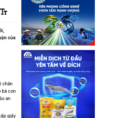
i,
uận của
ẻ chân
p bà con
ảo an
cấp giấy