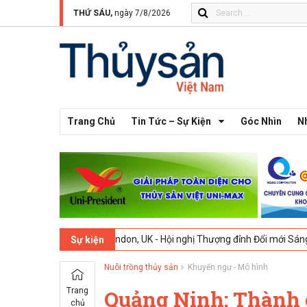
THỨ SÁU,
ngày 7/8/2026
Trang Chủ
Tin Tức – Sự Kiện
Góc Nhìn
N
2-2026
London, UK - Hội nghị Thượng đỉnh Đổi mới Sáng tạo trong Ng
Sự kiện
Nuôi trồng thủy sản
Khuyến ngư - Mô hình
Trang
Quảng Ninh: Thành 
chủ