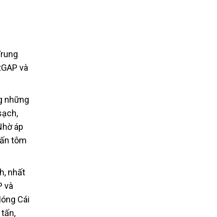
Trung
etGAP và
ng những
sạch,
Nhờ áp
tấn tôm
h, nhất
P và
Móng Cái
tấn,