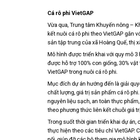
Cá rô phi VietGAP
Vừa qua, Trung tâm Khuyến nông – Kh
kết nuôi cá rô phi theo VietGAP gắn vớ
sản tập trung của xã Hoàng Quế, thị x
Mô hình được triển khai với quy mô 3
được hỗ trợ 100% con giống, 30% vật 
VietGAP trong nuôi cá rô phi.
Mục đích dự án hướng đến là giải quyế
chất lượng, giá trị sản phẩm cá rô ph
nguyên liệu sạch, an toàn thực phẩm,
theo phương thức liên kết chuỗi giá tr
Trong suốt thời gian triển khai dự á
thực hiện theo các tiêu chí VietGAP.
nối, giúp đỡ các hộ tham gia mô hình 