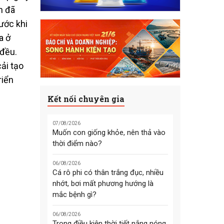
h đã
ước khi
a ở
 đều.
ải tạo
riển
Kết nối chuyên gia
07/08/2026
Muốn con giống khỏe, nên thả vào
thời điểm nào?
06/08/2026
Cá rô phi có thân trắng đục, nhiều
nhớt, bơi mất phương hướng là
mắc bệnh gì?
06/08/2026
Trong điều kiện thời tiết nắng nóng