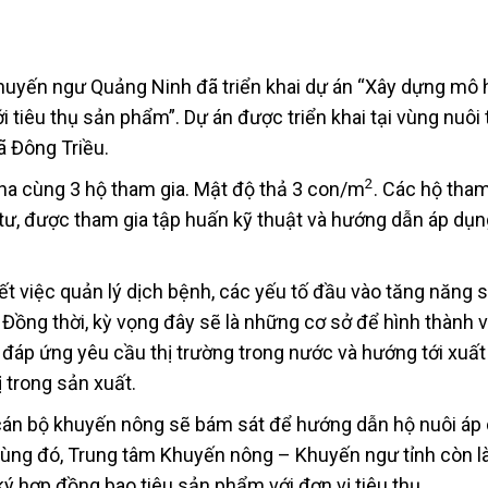
uyến ngư Quảng Ninh đã triển khai dự án “Xây dựng mô h
i tiêu thụ sản phẩm”. Dự án được triển khai tại vùng nuôi
ã Đông Triều.
2
 ha cùng 3 hộ tham gia. Mật độ thả 3 con/m
. Các hộ tham
tư, được tham gia tập huấn kỹ thuật và hướng dẫn áp dụn
t việc quản lý dịch bệnh, các yếu tố đầu vào tăng năng s
i. Đồng thời, kỳ vọng đây sẽ là những cơ sở để hình thành 
 đáp ứng yêu cầu thị trường trong nước và hướng tới xuấ
ị trong sản xuất.
n, cán bộ khuyến nông sẽ bám sát để hướng dẫn hộ nuôi áp
 Cùng đó, Trung tâm Khuyến nông – Khuyến ngư tỉnh còn 
ký hợp đồng bao tiêu sản phẩm với đơn vị tiêu thụ.