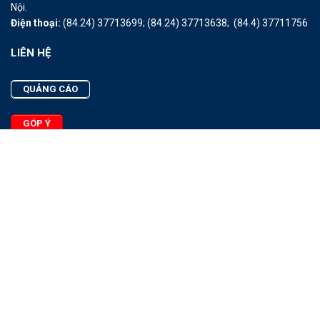
Nội.
Điện thoại:
(84.24) 37713699;
(84.24) 37713638;
(84.4) 37711756
LIÊN HỆ
QUẢNG CÁO
GÓP Ý
LIÊN HỆ
Quảng Cáo
Góp Ý
Facebook
2025 - © Bản quyền thuộc Tạp chí Thủy sản Việt Nam
Cấm sao chép dưới mọi hình thức nếu không có sự chấp thuận
bằng văn bản