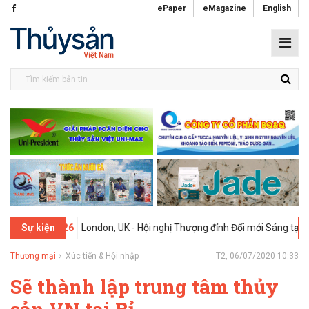
ePaper
eMagazine
English
-02-2026
London, UK - Hội nghị Thượng đỉnh Đổi mới Sáng tạo trong 
Sự kiện
Thương mại
Xúc tiến & Hội nhập
T2, 06/07/2020 10:33
Sẽ thành lập trung tâm thủy