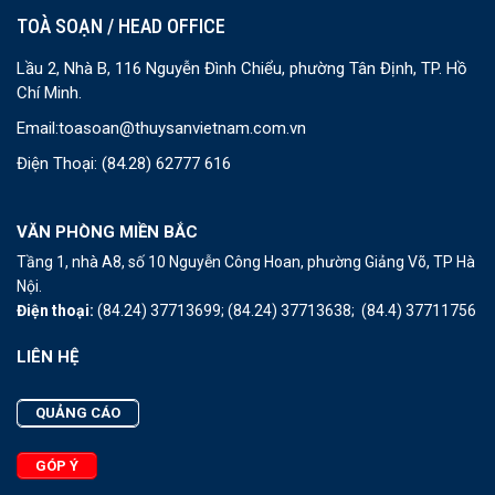
TOÀ SOẠN / HEAD OFFICE
Lầu 2, Nhà B, 116 Nguyễn Đình Chiểu, phường Tân Định, TP. Hồ
Chí Minh.
Email:
toasoan@thuysanvietnam.com.vn
Điện Thoại:
(84.28) 62777 616
VĂN PHÒNG MIỀN BẮC
Tầng 1, nhà A8, số 10 Nguyễn Công Hoan, phường Giảng Võ, TP Hà
Nội.
Điện thoại:
(84.24) 37713699;
(84.24) 37713638;
(84.4) 37711756
LIÊN HỆ
QUẢNG CÁO
GÓP Ý