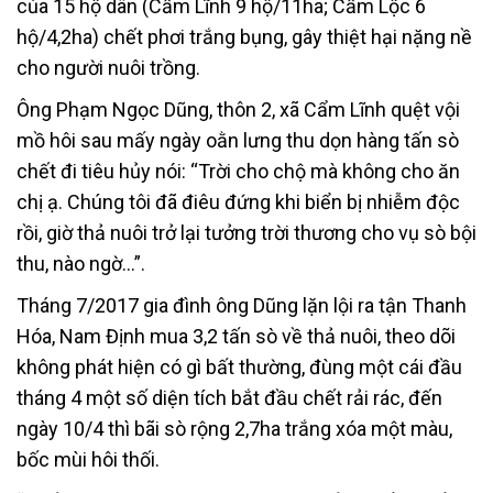
của 15 hộ dân (Cẩm Lĩnh 9 hộ/11ha; Cẩm Lộc 6
hộ/4,2ha) chết phơi trắng bụng, gây thiệt hại nặng nề
cho người nuôi trồng.
Ông Phạm Ngọc Dũng, thôn 2, xã Cẩm Lĩnh quệt vội
mồ hôi sau mấy ngày oằn lưng thu dọn hàng tấn sò
chết đi tiêu hủy nói: “Trời cho chộ mà không cho ăn
chị ạ. Chúng tôi đã điêu đứng khi biển bị nhiễm độc
rồi, giờ thả nuôi trở lại tưởng trời thương cho vụ sò bội
thu, nào ngờ…”.
Tháng 7/2017 gia đình ông Dũng lặn lội ra tận Thanh
Hóa, Nam Định mua 3,2 tấn sò về thả nuôi, theo dõi
không phát hiện có gì bất thường, đùng một cái đầu
tháng 4 một số diện tích bắt đầu chết rải rác, đến
ngày 10/4 thì bãi sò rộng 2,7ha trắng xóa một màu,
bốc mùi hôi thối.