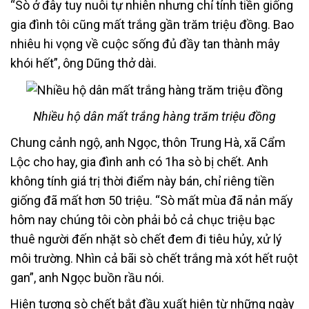
“Sò ở đây tuy nuôi tự nhiên nhưng chỉ tính tiền giống
gia đình tôi cũng mất trắng gần trăm triệu đồng. Bao
nhiêu hi vọng về cuộc sống đủ đầy tan thành mây
khói hết”, ông Dũng thở dài.
Nhiều hộ dân mất trắng hàng trăm triệu đồng
Chung cảnh ngộ, anh Ngọc, thôn Trung Hà, xã Cẩm
Lộc cho hay, gia đình anh có 1ha sò bị chết. Anh
không tính giá trị thời điểm này bán, chỉ riêng tiền
giống đã mất hơn 50 triệu. “Sò mất mùa đã nản mấy
hôm nay chúng tôi còn phải bỏ cả chục triệu bạc
thuê người đến nhặt sò chết đem đi tiêu hủy, xử lý
môi trường. Nhìn cả bãi sò chết trắng mà xót hết ruột
gan”, anh Ngọc buồn rầu nói.
Hiện tượng sò chết bắt đầu xuất hiện từ những ngày