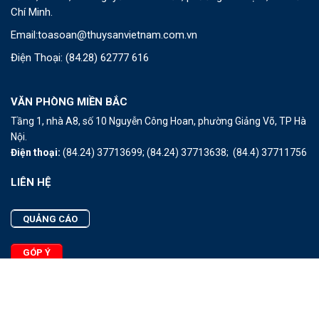
Chí Minh.
Email:
toasoan@thuysanvietnam.com.vn
Điện Thoại:
(84.28) 62777 616
VĂN PHÒNG MIỀN BẮC
Tầng 1, nhà A8, số 10 Nguyễn Công Hoan, phường Giảng Võ, TP Hà
Nội.
Điện thoại:
(84.24) 37713699;
(84.24) 37713638;
(84.4) 37711756
LIÊN HỆ
QUẢNG CÁO
GÓP Ý
LIÊN HỆ