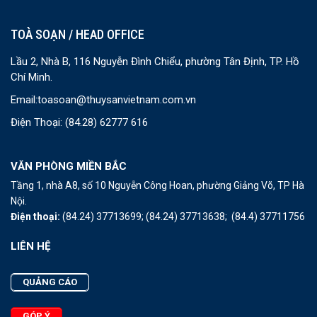
TOÀ SOẠN / HEAD OFFICE
Lầu 2, Nhà B, 116 Nguyễn Đình Chiểu, phường Tân Định, TP. Hồ
Chí Minh.
Email:
toasoan@thuysanvietnam.com.vn
Điện Thoại:
(84.28) 62777 616
VĂN PHÒNG MIỀN BẮC
Tầng 1, nhà A8, số 10 Nguyễn Công Hoan, phường Giảng Võ, TP Hà
Nội.
Điện thoại:
(84.24) 37713699;
(84.24) 37713638;
(84.4) 37711756
LIÊN HỆ
QUẢNG CÁO
GÓP Ý