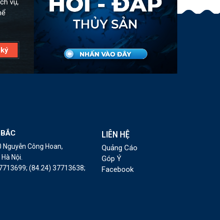
ch vụ,
hể
 BẮC
LIÊN HỆ
10 Nguyễn Công Hoan,
Quảng Cáo
Hà Nội.
Góp Ý
37713699;
(84.24) 37713638;
Facebook