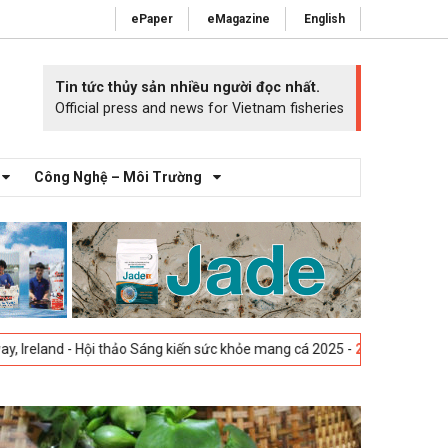
ePaper
eMagazine
English
Tin tức thủy sản nhiều người đọc nhất.
Official press and news for Vietnam fisheries
Công Nghệ – Môi Trường
- Hội thảo Sáng kiến sức khỏe mang cá 2025 -
23-04-2025
Vigo, Tây Ba