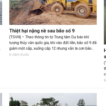
Thiệt hại nặng nề sau bão số 9
(TSVN) – Theo thông tin từ Trung tâm Dự báo khí
tượng thủy văn quốc gia, khi vào đất liền, bão số 9 đã
giảm một cấp, xuống cấp 12 nhưng vẫn là cơn bão
rất mạnh. Sau một ngày quần thảo trên đất liền các
6 năm trước
s
tỉnh từ Quảng Nam đến Bình Định, bão đã gây ra thiệt
(
hại rất nặng nề về người và của.
t
c
6