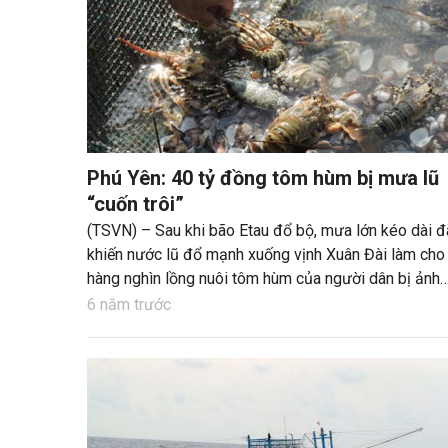
Phú Yên: 40 tỷ đồng tôm hùm bị mưa lũ
“cuốn trôi”
(TSVN) – Sau khi bão Etau đổ bộ, mưa lớn kéo dài đ
khiến nước lũ đổ mạnh xuống vịnh Xuân Đài làm cho
hàng nghìn lồng nuôi tôm hùm của người dân bị ảnh
hưởng, tôm chết hàng loạt, thiệt hại ban đầu khoảng
6 năm trước
40 tỷ đồng.