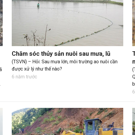
Chăm sóc thủy sản nuôi sau mưa, lũ
(TSVN) – Hỏi: Sau mưa lớn, môi trường ao nuôi cần
được xử lý như thế nào?
ã
(
6 năm trước
Q
b
c
6
T
T