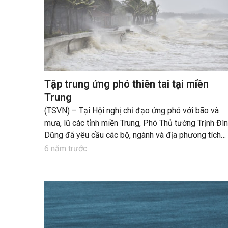
Tập trung ứng phó thiên tai tại miền
Trung
(TSVN) – Tại Hội nghị chỉ đạo ứng phó với bão và
mưa, lũ các tỉnh miền Trung, Phó Thủ tướng Trịnh Đì
Dũng đã yêu cầu các bộ, ngành và địa phương tích
cực cứu trợ cho người dân, đồng thời chuẩn bị
6 năm trước
phương án khi bão số 8 đang đến gần.