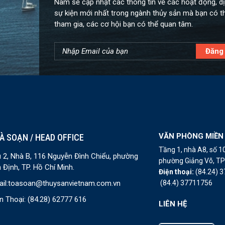
Nam sẽ cập nhật các thông tin về các hoạt động, dị
sự kiện mới nhất trong ngành thủy sản mà bạn có t
tham gia, các cơ hội bạn có thể quan tâm.
VĂN PHÒNG MIỀN
À SOẠN / HEAD OFFICE
Tầng 1, nhà A8, số 
 2, Nhà B, 116 Nguyễn Đình Chiểu, phường
phường Giảng Võ, TP 
 Định, TP. Hồ Chí Minh.
Điện thoại:
(84.24) 
(84.4) 37711756
il:
toasoan@thuysanvietnam.com.vn
n Thoại:
(84.28) 62777 616
LIÊN HỆ