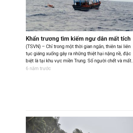
Khẩn trương tìm kiếm ngư dân mất tích
(TSVN) – Chỉ trong một thời gian ngắn, thiên tai liên
tục giáng xuống gây ra những thiệt hại nặng nề, đặc
biệt là tại khu vực miền Trung. Số người chết và mất
tích lớn, thiệt hại về tài sản cũng vô cùng nặng nề.
6 năm trước