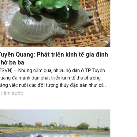
Tuyên Quang: Phát triển kinh tế gia đình
nhờ ba ba
TSVN) – Những năm qua, nhiều hộ dân ở TP Tuyên
uang đã mạnh dạn phát triển kinh tế địa phương
ằng việc nuôi các đối tượng thủy đặc sản như: cá
hiên, bỗng, ba ba… Điển hình là hộ ông Lê Chiến
 năm trước
hắng, xóm 5, xã Tràng Đà (TP Tuyên Quang, tỉnh
uyên Quang).