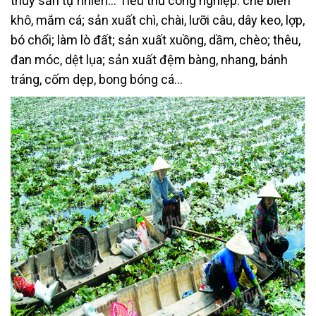
thuỷ sản tự nhiên… Tiểu thủ công nghiệp: chế biến
khô, mắm cá; sản xuất chì, chài, lưỡi câu, dây keo, lợp,
bó chổi; làm lò đất; sản xuất xuồng, dầm, chèo; thêu,
đan móc, dệt lụa; sản xuất đệm bàng, nhang, bánh
tráng, cốm dẹp, bong bóng cá…