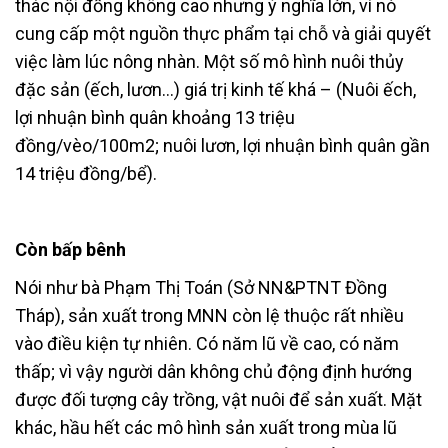
thác nội đồng không cao nhưng ý nghĩa lớn, vì nó
cung cấp một nguồn thực phẩm tại chỗ và giải quyết
việc làm lúc nông nhàn. Một số mô hình nuôi thủy
đặc sản (ếch, lươn…) giá trị kinh tế khá – (Nuôi ếch,
lợi nhuận bình quân khoảng 13 triệu
đồng/vèo/100m2; nuôi lươn, lợi nhuận bình quân gần
14 triệu đồng/bể).
Còn bấp bênh
Nói như bà Phạm Thị Toán (Sở NN&PTNT Đồng
Tháp), sản xuất trong MNN còn lệ thuộc rất nhiều
vào điều kiện tự nhiên. Có năm lũ về cao, có năm
thấp; vì vậy người dân không chủ động định hướng
được đối tượng cây trồng, vật nuôi để sản xuất. Mặt
khác, hầu hết các mô hình sản xuất trong mùa lũ