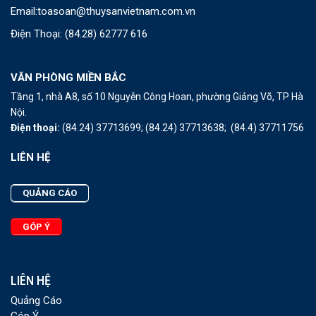
Email:
toasoan@thuysanvietnam.com.vn
Điện Thoại:
(84.28) 62777 616
VĂN PHÒNG MIỀN BẮC
Tầng 1, nhà A8, số 10 Nguyễn Công Hoan, phường Giảng Võ, TP Hà
Nội.
Điện thoại:
(84.24) 37713699;
(84.24) 37713638;
(84.4) 37711756
LIÊN HỆ
QUẢNG CÁO
GÓP Ý
LIÊN HỆ
Quảng Cáo
Góp Ý