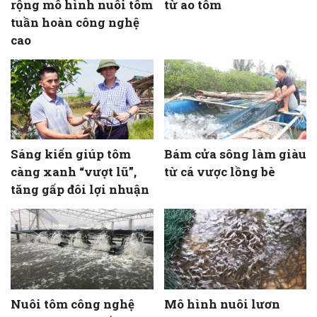
rộng mô hình nuôi tôm
từ ao tôm
tuần hoàn công nghệ
cao
Sáng kiến giúp tôm
Bám cửa sông làm giàu
càng xanh “vượt lũ”,
từ cá vược lồng bè
tăng gấp đôi lợi nhuận
Nuôi tôm công nghệ
Mô hình nuôi lươn