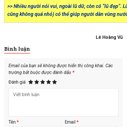
>> Nhiều người nói vui, ngoài lũ dữ, còn có “lũ đẹp”. 
cũng không quá nhỏ) có thể giúp người dân vùng nước
Lê Hoàng Vũ
Bình luận
Email của bạn sẽ không được hiển thị công khai.
Các
trường bắt buộc được đánh dấu
*
Đánh giá
Tên
*
Email
*