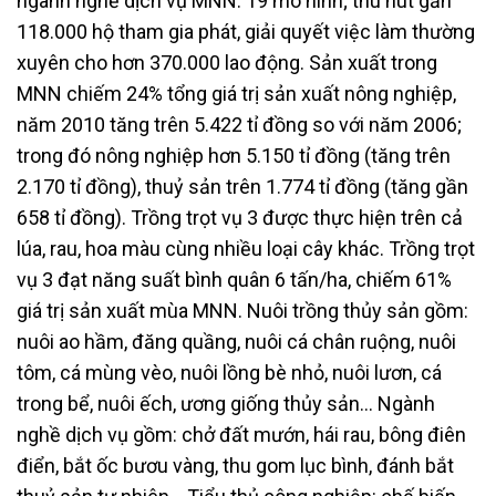
ngành nghề dịch vụ MNN: 19 mô hình; thu hút gần
118.000 hộ tham gia phát, giải quyết việc làm thường
xuyên cho hơn 370.000 lao động. Sản xuất trong
MNN chiếm 24% tổng giá trị sản xuất nông nghiệp,
năm 2010 tăng trên 5.422 tỉ đồng so với năm 2006;
trong đó nông nghiệp hơn 5.150 tỉ đồng (tăng trên
2.170 tỉ đồng), thuỷ sản trên 1.774 tỉ đồng (tăng gần
658 tỉ đồng). Trồng trọt vụ 3 được thực hiện trên cả
lúa, rau, hoa màu cùng nhiều loại cây khác. Trồng trọt
vụ 3 đạt năng suất bình quân 6 tấn/ha, chiếm 61%
giá trị sản xuất mùa MNN. Nuôi trồng thủy sản gồm:
nuôi ao hầm, đăng quầng, nuôi cá chân ruộng, nuôi
tôm, cá mùng vèo, nuôi lồng bè nhỏ, nuôi lươn, cá
trong bể, nuôi ếch, ương giống thủy sản… Ngành
nghề dịch vụ gồm: chở đất mướn, hái rau, bông điên
điển, bắt ốc bươu vàng, thu gom lục bình, đánh bắt