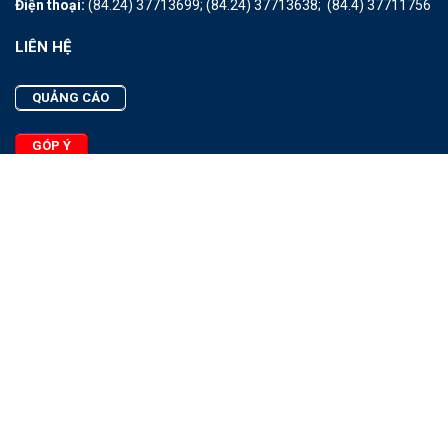
Điện thoại:
(84.24) 37713699;
(84.24) 37713638;
(84.4) 37711756
LIÊN HỆ
QUẢNG CÁO
GÓP Ý
LIÊN HỆ
Quảng Cáo
Góp Ý
Facebook
2025 - © Bản quyền thuộc Tạp chí Thủy sản Việt Nam
Cấm sao chép dưới mọi hình thức nếu không có sự chấp thuận
bằng văn bản