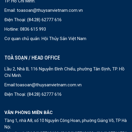
TP. Hồ Chí Minh.
Email:
toasoan@thuysanvietnam.com.vn
Điện Thoại:
(84.28) 62777 616
Hotline: 0836 615 993
Cơ quan chủ quản: Hội Thủy Sản Việt Nam
TOÀ SOẠN / HEAD OFFICE
Lầu 2, Nhà B, 116 Nguyễn Đình Chiểu, phường Tân Định, TP. Hồ
Chí Minh.
Email:
toasoan@thuysanvietnam.com.vn
Điện Thoại:
(84.28) 62777 616
VĂN PHÒNG MIỀN BẮC
Tầng 1, nhà A8, số 10 Nguyễn Công Hoan, phường Giảng Võ, TP Hà
Nội.