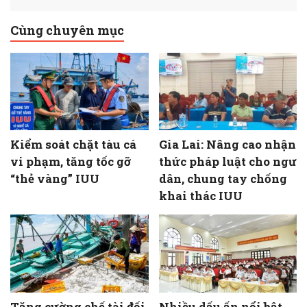
Cùng chuyên mục
Kiểm soát chặt tàu cá
Gia Lai: Nâng cao nhận
vi phạm, tăng tốc gỡ
thức pháp luật cho ngư
“thẻ vàng” IUU
dân, chung tay chống
khai thác IUU
Tăng cường chế tài đối
Nhiều dấu ấn nổi bật