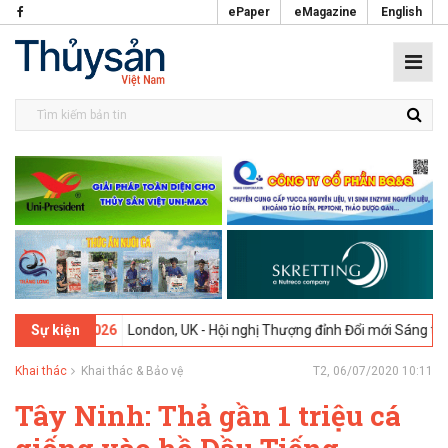
ePaper
eMagazine
English
02-2026
London, UK - Hội nghị Thượng đỉnh Đổi mới Sáng tạo trong N
Sự kiện
Khai thác
Khai thác & Bảo vệ
T2, 06/07/2020 10:11
Tây Ninh: Thả gần 1 triệu cá