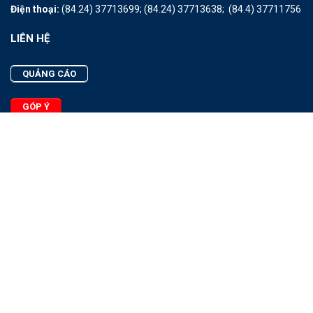
Điện thoại:
(84.24) 37713699;
(84.24) 37713638;
(84.4) 37711756
LIÊN HỆ
QUẢNG CÁO
GÓP Ý
LIÊN HỆ
Quảng Cáo
Góp Ý
Facebook
2025 - © Bản quyền thuộc Tạp chí Thủy sản Việt Nam
Cấm sao chép dưới mọi hình thức nếu không có sự chấp thuận
bằng văn bản