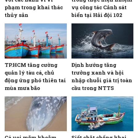
phạm trong khai thác
vụ công tác Cảnh sát
thủy sản
biển tại Hải đội 102
TP.HCM tăng cường
Định hướng tăng
quản lý tàu cá, chủ
trưởng xanh và hội
động ứng phó thiên tai
nhập chuỗi giá trị toàn
mùa mưa bão
cầu trong NTTS
Cá voi mõm khoằm
Siết chặt chống khai