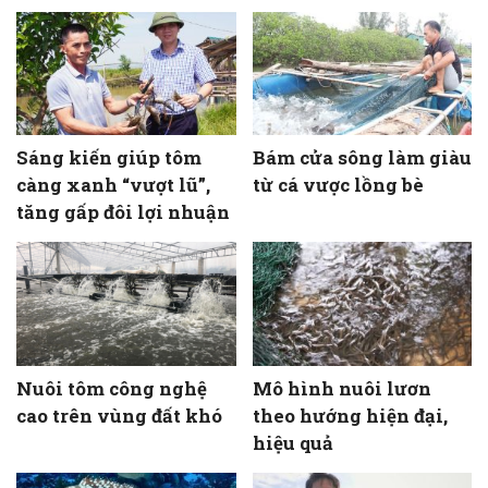
Sáng kiến giúp tôm
Bám cửa sông làm giàu
càng xanh “vượt lũ”,
từ cá vược lồng bè
tăng gấp đôi lợi nhuận
Nuôi tôm công nghệ
Mô hình nuôi lươn
cao trên vùng đất khó
theo hướng hiện đại,
hiệu quả