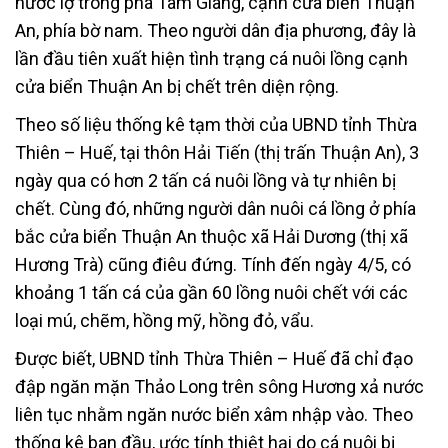
nước lợ trong phá Tam Giang, cạnh cửa biển Thuận
An, phía bờ nam. Theo người dân địa phương, đây là
lần đầu tiên xuất hiện tình trạng cá nuôi lồng cạnh
cửa biển Thuận An bị chết trên diện rộng.
Theo số liệu thống kê tạm thời của UBND tỉnh Thừa
Thiên – Huế, tại thôn Hải Tiến (thị trấn Thuận An), 3
ngày qua có hơn 2 tấn cá nuôi lồng và tự nhiên bị
chết. Cùng đó, những người dân nuôi cá lồng ở phía
bắc cửa biển Thuận An thuộc xã Hải Dương (thị xã
Hương Trà) cũng điêu đứng. Tính đến ngày 4/5, có
khoảng 1 tấn cá của gần 60 lồng nuôi chết với các
loại mú, chẽm, hồng mỹ, hồng đỏ, vẩu.
Được biết, UBND tỉnh Thừa Thiên – Huế đã chỉ đạo
đập ngăn mặn Thảo Long trên sông Hương xả nước
liên tục nhằm ngăn nước biển xâm nhập vào. Theo
thống kê ban đầu, ước tính thiệt hại do cá nuôi bị