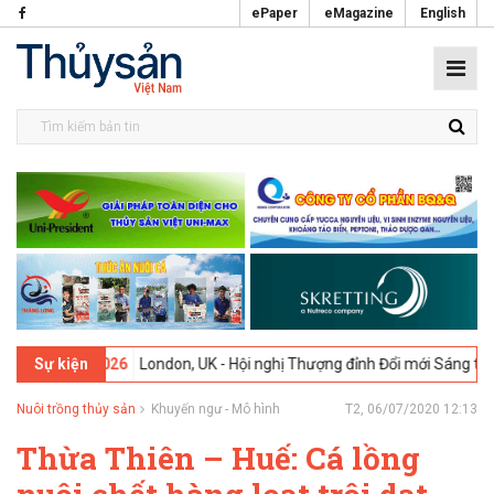
ePaper
eMagazine
English
09-02-2026
London, UK - Hội nghị Thượng đỉnh Đổi mới Sáng tạo tro
Sự kiện
Nuôi trồng thủy sản
Khuyến ngư - Mô hình
T2, 06/07/2020 12:13
Thừa Thiên – Huế: Cá lồng