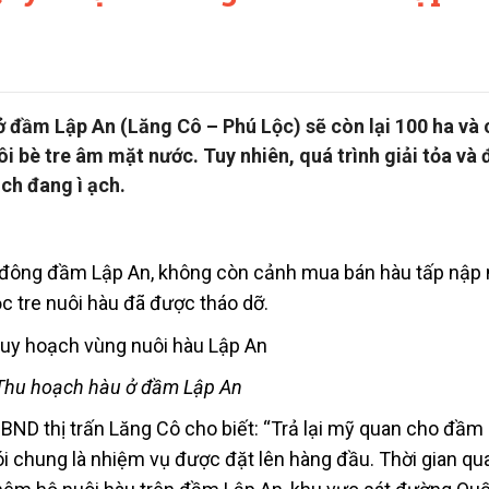
ở đầm Lập An (Lăng Cô – Phú Lộc) sẽ còn lại 100 ha và
i bè tre âm mặt nước. Tuy nhiên, quá trình giải tỏa và
ch đang ì ạch.
a đông đầm Lập An, không còn cảnh mua bán hàu tấp nập
c tre nuôi hàu đã được tháo dỡ.
Thu hoạch hàu ở đầm Lập An
ND thị trấn Lăng Cô cho biết: “Trả lại mỹ quan cho đầm
ói chung là nhiệm vụ được đặt lên hàng đầu. Thời gian qua,