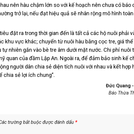
 nhau nên hàu chậm lớn so với kế hoạch nên chưa có báo 
thường trở lại, nếu đạt hiệu quả sẽ nhân rộng mô hình toà
êu đặt ra trong thời gian đến là tất cả các hộ nuôi phải 
 khu vực khác; chuyển từ nuôi hàu bằng cọc tre, giá thể 
u tự nhiên gắn vào bè tre âm dưới mặt nước. Chi phí nuôi 
ỹ quan của đầm Lập An. Ngoài ra, để đảm bảo sinh kế c
động người dân chia sẻ diện tích nuôi với nhau và kết hợp h
 chia sẻ lợi ích chung”.
Đức Quang -
Báo Thừa Th
Các trường bắt buộc được đánh dấu
*