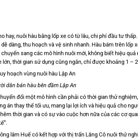
o hay, nuôi hàu bằng lốp xe có từ lâu, chi phí đầu tư thấ
ật dễ dàng, thu hoạch và vệ sinh nhanh. Hàu bám trên lốp 
hi chuyển sang các mô hình nuôi mới, không biết hiệu quả
e lớn, thời gian sử dụng cũng ngắn, chỉ được khoảng 1 – 
ời dân bán hàu bên đầm Lập An
huyển đổi một mô hình cần phải có thời gian thử nghiệm
ng án thay thế tối ưu, mang lại lợi ích và hiệu quả cho ngư
thêm thời gian và có sự vào cuộc hơn nữa của các cơ qu
ế”.
ng lâm Huế có kết hợp với thị trấn Lăng Cô nuôi thử ng