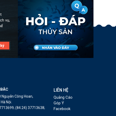
t
ch vụ,
hể
 BẮC
LIÊN HỆ
10 Nguyễn Công Hoan,
Quảng Cáo
Hà Nội.
Góp Ý
37713699;
(84.24) 37713638;
Facebook