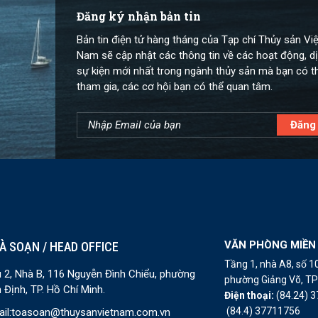
Đăng ký nhận bản tin
Bản tin điện tử hàng tháng của Tạp chí Thủy sản Việ
Nam sẽ cập nhật các thông tin về các hoạt động, dị
sự kiện mới nhất trong ngành thủy sản mà bạn có t
tham gia, các cơ hội bạn có thể quan tâm.
VĂN PHÒNG MIỀN
À SOẠN / HEAD OFFICE
Tầng 1, nhà A8, số 
 2, Nhà B, 116 Nguyễn Đình Chiểu, phường
phường Giảng Võ, TP 
 Định, TP. Hồ Chí Minh.
Điện thoại:
(84.24) 
(84.4) 37711756
il:
toasoan@thuysanvietnam.com.vn