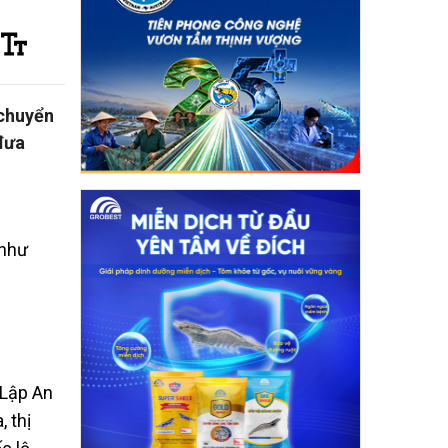
 chuyển
 đưa
 như
 Lập An
 thị