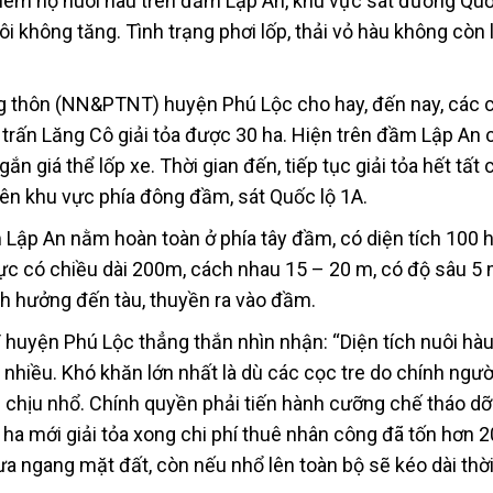
thêm hộ nuôi hàu trên đầm Lập An, khu vực sát đường Quố
i không tăng. Tình trạng phơi lốp, thải vỏ hàu không còn 
g thôn (NN&PTNT) huyện Phú Lộc cho hay, đến nay, các 
 trấn Lăng Cô giải tỏa được 30 ha. Hiện trên đầm Lập An 
n giá thể lốp xe. Thời gian đến, tiếp tục giải tỏa hết tất 
tiên khu vực phía đông đầm, sát Quốc lộ 1A.
Lập An nằm hoàn toàn ở phía tây đầm, có diện tích 100 h
ực có chiều dài 200m, cách nhau 15 – 20 m, có độ sâu 5 
h hưởng đến tàu, thuyền ra vào đầm.
uyện Phú Lộc thẳng thắn nhìn nhận: “Diện tích nuôi hà
òn nhiều. Khó khăn lớn nhất là dù các cọc tre do chính ngườ
chịu nhổ. Chính quyền phải tiến hành cưỡng chế tháo dỡ
 30 ha mới giải tỏa xong chi phí thuê nhân công đã tốn hơn 2
 ngang mặt đất, còn nếu nhổ lên toàn bộ sẽ kéo dài thời