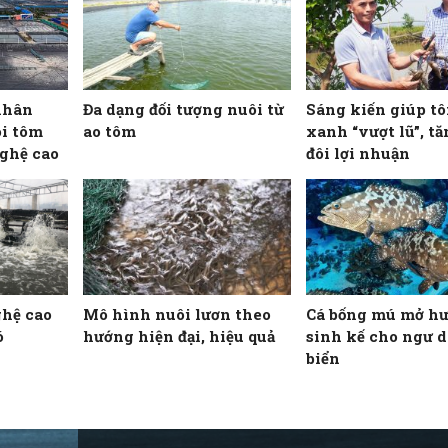
nhân
Đa dạng đối tượng nuôi từ
Sáng kiến giúp t
i tôm
ao tôm
xanh “vượt lũ”, t
ghệ cao
đôi lợi nhuận
ghệ cao
Mô hình nuôi lươn theo
Cá bống mú mở h
ó
hướng hiện đại, hiệu quả
sinh kế cho ngư 
biển