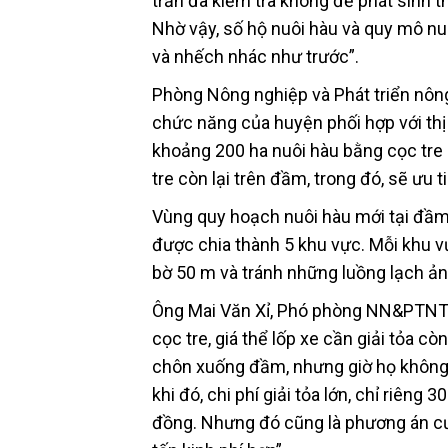
trấn đã kiểm tra không để phát sinh 
Nhờ vậy, số hộ nuôi hàu và quy mô nuô
và nhếch nhác như trước”.
Phòng Nông nghiệp và Phát triển nôn
chức năng của huyện phối hợp với thị
khoảng 200 ha nuôi hàu bằng cọc tre gắ
tre còn lại trên đầm, trong đó, sẽ ưu 
Vùng quy hoạch nuôi hàu mới tại đầm 
được chia thành 5 khu vực. Mỗi khu v
bờ 50 m và tránh những luồng lạch ản
Ông Mai Văn Xỉ, Phó phòng NN&PTNT h
cọc tre, giá thể lốp xe cần giải tỏa c
chôn xuống đầm, nhưng giờ họ không 
khi đó, chi phí giải tỏa lớn, chỉ riêng
đồng. Nhưng đó cũng là phương án cưa