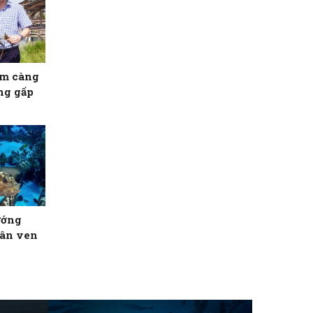
ôm càng
ăng gấp
ướng
dân ven