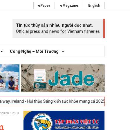
ePaper
eMagazine
English
Tin tức thủy sản nhiều người đọc nhất.
Official press and news for Vietnam fisheries
Công Nghệ – Môi Trường
 - Hội thảo Sáng kiến sức khỏe mang cá 2025 -
23-04-2025
Vigo, Tây B
/2020 12:18
n