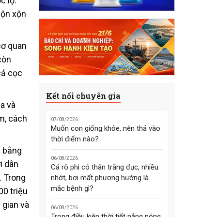
c lộ.
lộn xộn
cơ quan
còn
cả cọc
Kết nối chuyên gia
a và
m, cách
07/08/2026
Muốn con giống khỏe, nên thả vào
thời điểm nào?
u bằng
06/08/2026
i dân
Cá rô phi có thân trắng đục, nhiều
. Trong
nhớt, bơi mất phương hướng là
mắc bệnh gì?
00 triệu
 gian và
06/08/2026
Trong điều kiện thời tiết nắng nóng