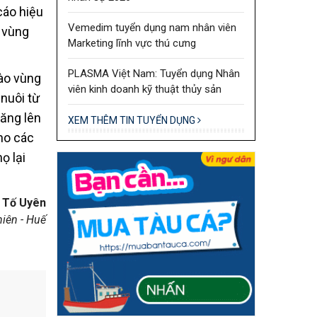
cáo hiệu
Vemedim tuyển dụng nam nhân viên
n vùng
Marketing lĩnh vực thú cưng
PLASMA Việt Nam: Tuyển dụng Nhân
vào vùng
viên kinh doanh kỹ thuật thủy sản
nuôi từ
tăng lên
XEM THÊM TIN TUYỂN DỤNG
ho các
ọ lại
 Tố Uyên
iên - Huế