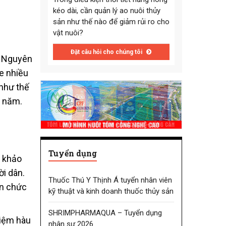
kéo dài, cần quản lý ao nuôi thủy
sản như thế nào để giảm rủi ro cho
vật nuôi?
Đặt câu hỏi cho chúng tôi
p. Nguyên
xe nhiều
 như thế
2 năm.
Tuyển dụng
, khảo
ời dân.
Thuốc Thú Y Thịnh Á tuyển nhân viên
an chức
kỹ thuật và kinh doanh thuốc thủy sản
SHRIMPHARMAQUA – Tuyển dụng
hiệm hàu
nhân sự 2026