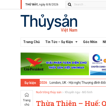
THỨ BẢY,
ngày 8/8/2026
Trang Chủ
Tin Tức – Sự Kiện
Góc Nhìn
N
ứ 13 -
09-02-2026
London, UK - Hội nghị Thượng đỉnh Đổi mới Sáng t
Sự kiện
Nuôi trồng thủy sản
Khuyến ngư - Mô hình
Trang
Thừa Thiên – Huế: 
chủ