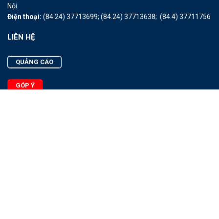
Nội.
Điện thoại:
(84.24) 37713699;
(84.24) 37713638;
(84.4) 37711756
LIÊN HỆ
QUẢNG CÁO
GÓP Ý
LIÊN HỆ
Quảng Cáo
Góp Ý
Facebook
2025 - © Bản quyền thuộc Tạp chí Thủy sản Việt Nam
Cấm sao chép dưới mọi hình thức nếu không có sự chấp thuận
bằng văn bản