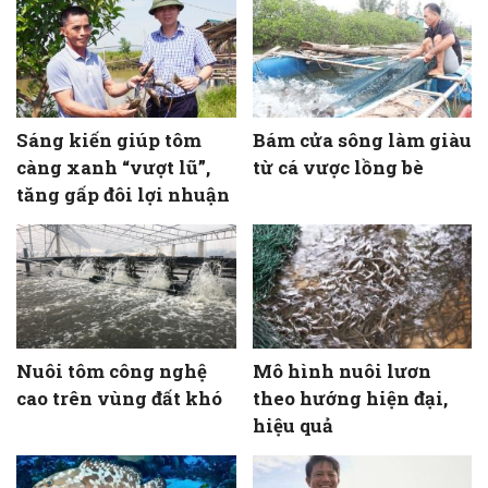
Sáng kiến giúp tôm
Bám cửa sông làm giàu
càng xanh “vượt lũ”,
từ cá vược lồng bè
tăng gấp đôi lợi nhuận
Nuôi tôm công nghệ
Mô hình nuôi lươn
cao trên vùng đất khó
theo hướng hiện đại,
hiệu quả