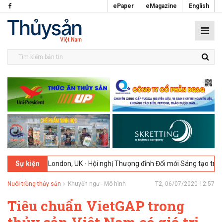
ePaper
eMagazine
English
2-2026
London, UK - Hội nghị Thượng đỉnh Đổi mới Sáng tạo trong Ng
Sự kiện
Nuôi trồng thủy sản
Khuyến ngư - Mô hình
T2, 06/07/2020 12:57
Tiêu chuẩn VietGAP trong