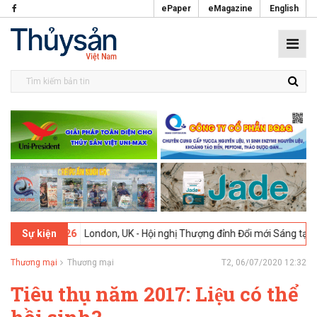
ePaper
eMagazine
English
2026
London, UK - Hội nghị Thượng đỉnh Đổi mới Sáng tạo trong Ngàn
Sự kiện
Thương mại
Thương mại
T2, 06/07/2020 12:32
Tiêu thụ năm 2017: Liệu có thể