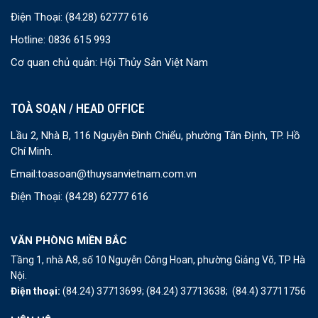
Điện Thoại:
(84.28) 62777 616
Hotline: 0836 615 993
Cơ quan chủ quản: Hội Thủy Sản Việt Nam
TOÀ SOẠN / HEAD OFFICE
Lầu 2, Nhà B, 116 Nguyễn Đình Chiểu, phường Tân Định, TP. Hồ
Chí Minh.
Email:
toasoan@thuysanvietnam.com.vn
Điện Thoại:
(84.28) 62777 616
VĂN PHÒNG MIỀN BẮC
Tầng 1, nhà A8, số 10 Nguyễn Công Hoan, phường Giảng Võ, TP Hà
Nội.
Điện thoại:
(84.24) 37713699;
(84.24) 37713638;
(84.4) 37711756