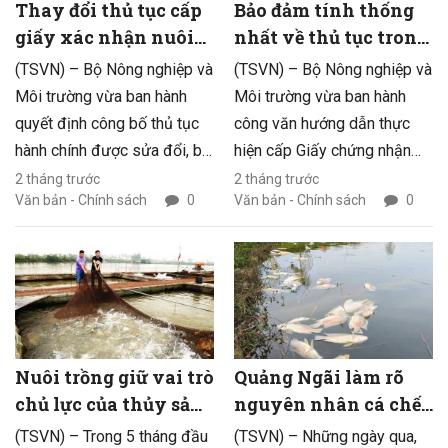
Thay đổi thủ tục cấp
Bảo đảm tính thống
giấy xác nhận nuôi
nhất về thủ tục trong
trồng thủy sản lồng
xuất khẩu thủy sản
(TSVN) – Bộ Nông nghiệp và
(TSVN) – Bộ Nông nghiệp và
bè
sang EU
Môi trường vừa ban hành
Môi trường vừa ban hành
quyết định công bố thủ tục
công văn hướng dẫn thực
hành chính được sửa đổi, bổ
hiện cấp Giấy chứng nhận
sung lĩnh vực thủy sản và
nguồn gốc thủy sản khai
2 tháng trước
2 tháng trước
Văn bản - Chính sách
0
Văn bản - Chính sách
0
kiểm ngư thuộc phạm vi
thác (CC) và Giấy xác nhận
quản lý của Bộ. Trong đó là
chế biến (PS) đối với các lô
những thay đổi liên quan đến
hàng thủy sản xuất khẩu vào
thủ tục cấp, cấp lại Giấy xác
thị trường Liên minh châu Âu
nhận nuôi trồng thủy sản
(EU).
lồng bè và đối tượng thủy
sản nuôi chủ lực.
Nuôi trồng giữ vai trò
Quảng Ngãi làm rõ
chủ lực của thủy sản
nguyên nhân cá chết
Hưng Yên
hàng loạt tại hồ sinh
(TSVN) – Trong 5 tháng đầu
(TSVN) – Những ngày qua,