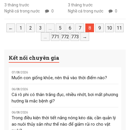
Chính phủ Lê Tiến Châu chủ
tăng tỷ lệ sống của sò
3 tháng trước
3 tháng trước
Nghề cá trong nước
0
Nghề cá trong nước
0
trì cuộc họp về dự thảo Nghị
giống, rút ngắn thời gian nuôi
định quy định xử phạt vi
và nâng số vụ trong năm.
phạm hành chính trong lĩnh
←
1
2
3
…
5
6
7
8
9
10
11
vực thủy sản.
…
771
772
773
→
Kết nối chuyên gia
07/08/2026
Muốn con giống khỏe, nên thả vào thời điểm nào?
06/08/2026
Cá rô phi có thân trắng đục, nhiều nhớt, bơi mất phương
hướng là mắc bệnh gì?
06/08/2026
Trong điều kiện thời tiết nắng nóng kéo dài, cần quản lý
ao nuôi thủy sản như thế nào để giảm rủi ro cho vật