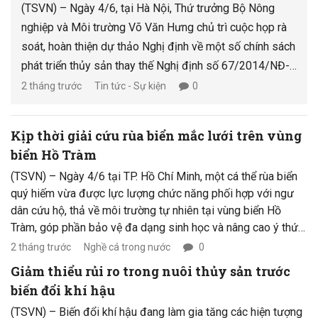
(TSVN) – Ngày 4/6, tại Hà Nội, Thứ trưởng Bộ Nông
nghiệp và Môi trường Võ Văn Hưng chủ trì cuộc họp rà
soát, hoàn thiện dự thảo Nghị định về một số chính sách
phát triển thủy sản thay thế Nghị định số 67/2014/NĐ-
CP của Chính phủ. Tham dự cuộc họp có đại diện Văn
2 tháng trước
Tin tức - Sự kiện
0
phòng Chính phủ, Bộ Tài chính, Bộ Tư pháp, Ngân hàng
Nhà nước Việt Nam cùng các đơn vị chức năng thuộc Bộ
Kịp thời giải cứu rùa biển mắc lưới trên vùng
Nông nghiệp và Môi trường.
biển Hồ Tràm
(TSVN) – Ngày 4/6 tại TP. Hồ Chí Minh, một cá thể rùa biển
quý hiếm vừa được lực lượng chức năng phối hợp với ngư
dân cứu hộ, thả về môi trường tự nhiên tại vùng biển Hồ
Tràm, góp phần bảo vệ đa dạng sinh học và nâng cao ý thức
cộng đồng trong công tác bảo tồn các loài sinh vật biển.
2 tháng trước
Nghề cá trong nước
0
Giảm thiểu rủi ro trong nuôi thủy sản trước
biến đổi khí hậu
(TSVN) – Biến đổi khí hậu đang làm gia tăng các hiện tượng