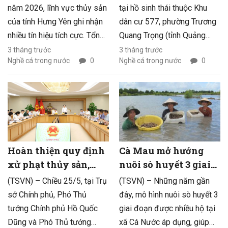
thái
năm 2026, lĩnh vực thủy sản
tại hồ sinh thái thuộc Khu
của tỉnh Hưng Yên ghi nhận
dân cư 577, phường Trương
nhiều tín hiệu tích cực. Tổng
Quang Trọng (tỉnh Quảng
giá trị sản xuất toàn ngành
Ngãi), hiện tượng cá chết
3 tháng trước
3 tháng trước
Nghề cá trong nước
0
Nghề cá trong nước
0
ước đạt 3.118,5 tỷ đồng;
hàng loạt xảy ra trên diện
tổng sản lượng thủy sản đạt
rộng, chủ yếu là cá rô phi và
khoảng 143,583 nghìn tấn.
cá trắm cỏ. Chính quyền địa
Trong đó, nuôi trồng thủy
phương cùng đơn vị liên
sản tiếp tục giữ vai trò chủ
quan đang khẩn trương triển
lực với sản lượng hơn
khai các biện pháp thu gom,
104,923 nghìn tấn, khai thác
xử lý nhằm hạn chế phát
Hoàn thiện quy định
Cà Mau mở hướng
thủy sản đạt khoảng 38,66
sinh mùi hôi và làm rõ
xử phạt thủy sản,
nuôi sò huyết 3 giai
nghìn tấn.
nguyên nhân vụ việc.
tăng hiệu quả chống
đoạn hiệu quả
(TSVN) – Chiều 25/5, tại Trụ
(TSVN) – Những năm gần
khai thác IUU
sở Chính phủ, Phó Thủ
đây, mô hình nuôi sò huyết 3
tướng Chính phủ Hồ Quốc
giai đoạn được nhiều hộ tại
Dũng và Phó Thủ tướng
xã Cá Nước áp dụng, giúp