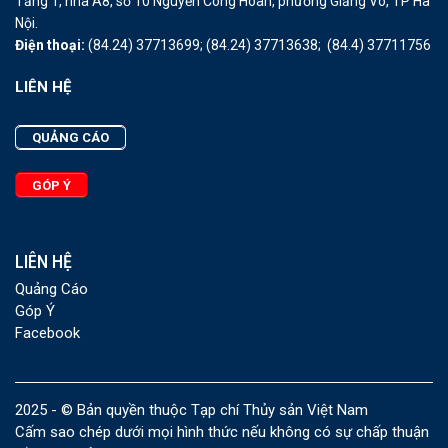
Tầng 1, nhà A8, số 10 Nguyễn Công Hoan, phường Giảng Võ, TP Hà
Nội.
Điện thoại:
(84.24) 37713699;
(84.24) 37713638;
(84.4) 37711756
LIÊN HỆ
QUẢNG CÁO
GÓP Ý
LIÊN HỆ
Quảng Cáo
Góp Ý
Facebook
2025 - © Bản quyền thuộc Tạp chí Thủy sản Việt Nam
Cấm sao chép dưới mọi hình thức nếu không có sự chấp thuận