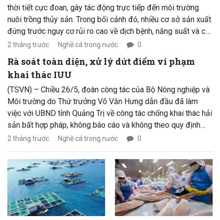
thời tiết cực đoan, gây tác động trực tiếp đến môi trường
nuôi trồng thủy sản. Trong bối cảnh đó, nhiều cơ sở sản xuất
đứng trước nguy cơ rủi ro cao về dịch bệnh, năng suất và chi
phí, đặt ra yêu cầu cấp thiết về các giải pháp thích ứng để
2 tháng trước
Nghề cá trong nước
0
phát triển bền vững.
Rà soát toàn diện, xử lý dứt điểm vi phạm
khai thác IUU
(TSVN) – Chiều 26/5, đoàn công tác của Bộ Nông nghiệp và
Môi trường do Thứ trưởng Võ Văn Hưng dẫn đầu đã làm
việc với UBND tỉnh Quảng Trị về công tác chống khai thác hải
sản bất hợp pháp, không báo cáo và không theo quy định
(IUU).
2 tháng trước
Nghề cá trong nước
0