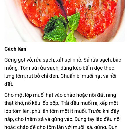
Cách làm
Gừng gọt vỏ, rửa sạch, xắt sợi nhỏ. Sả rửa sạch, bào
mỏng. Tôm sú rửa sạch, dùng kéo bấm dọc theo
lưng tôm, rút bỏ chỉ đen. Chuẩn bị muối hạt và nồi
đất.
Cho một lớp muối hạt vào chảo hoặc nồi đất rang
thật khô, nổ kêu lốp bốp. Trải đều muối ra, xếp một
lớp tôm lên, phủ lên tôm một ít muối. Trước khi đậy
nắp, cho thêm sả và gừng vào. Dùng tay lắc đều nồi
hoặc chảo để cho tôm lẫn với muối, sả, gừng. Đun