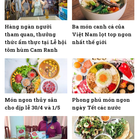
Hàng ngàn người
Ba món canh cá của
tham quan, thưởng
Việt Nam lọt top ngon
thức ẩm thực tại Lễ hội
nhất thế giới
tôm hùm Cam Ranh
Món ngon thủy sản
Phong phú món ngon
cho dịp lễ 30/4 và 1/5
ngày Tết các nước