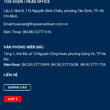
TOÀ SOẠN / HEAD OFFICE
Lầu 2, Nhà B, 116 Nguyễn Đình Chiểu, phường Tân Định, TP. Hồ
Chí Minh.
Email:
toasoan@thuysanvietnam.com.vn
Điện Thoại:
(84.28) 62777 616
VĂN PHÒNG MIỀN BẮC
Tầng 1, nhà A8, số 10 Nguyễn Công Hoan, phường Giảng Võ, TP Hà
Nội.
Điện thoại:
(84.24) 37713699;
(84.24) 37713638;
(84.4) 37711756
LIÊN HỆ
QUẢNG CÁO
GÓP Ý