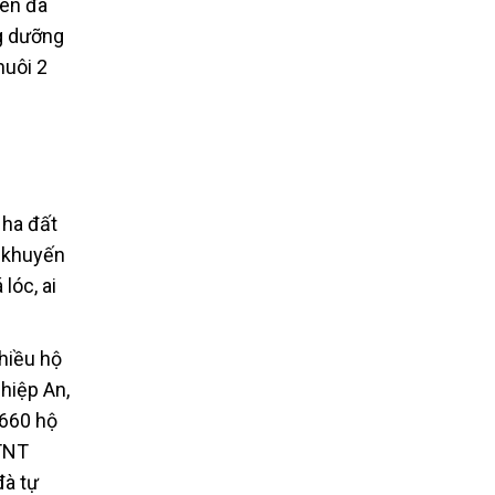
nên đã
g dưỡng
nuôi 2
 ha đất
ã khuyến
lóc, ai
hiều hộ
hiệp An,
 660 hộ
PTNT
đà tự