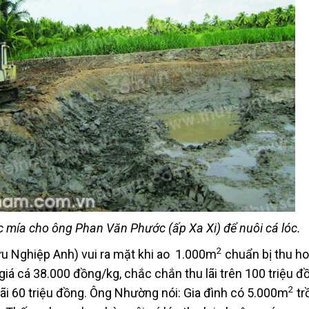
mía cho ông Phan Văn Phước (ấp Xa Xi) để nuôi cá lóc.
2
u Nghiệp Anh) vui ra mặt khi ao 1.000m
chuẩn bị thu h
giá cá 38.000 đồng/kg, chắc chắn thu lãi trên 100 triệu đồ
2
 lãi 60 triệu đồng. Ông Nhường nói: Gia đình có 5.000m
tr