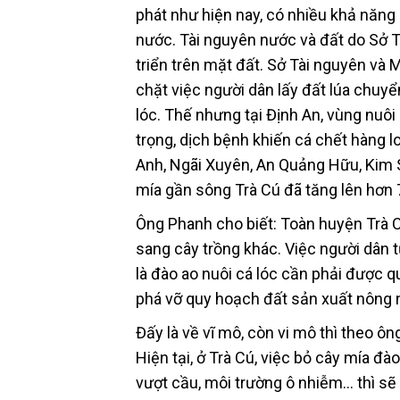
phát như hiện nay, có nhiều khả năn
nước. Tài nguyên nước và đất do Sở T
triển trên mặt đất. Sở Tài nguyên và
chặt việc người dân lấy đất lúa chuy
lóc. Thế nhưng tại Định An, vùng nuô
trọng, dịch bệnh khiến cá chết hàng 
Anh, Ngãi Xuyên, An Quảng Hữu, Kim S
mía gần sông Trà Cú đã tăng lên hơn
Ông Phanh cho biết: Toàn huyện Trà C
sang cây trồng khác. Việc người dân t
là đào ao nuôi cá lóc cần phải được q
phá vỡ quy hoạch đất sản xuất nông n
Đấy là về vĩ mô, còn vi mô thì theo ô
Hiện tại, ở Trà Cú, việc bỏ cây mía đ
vượt cầu, môi trường ô nhiễm… thì sẽ