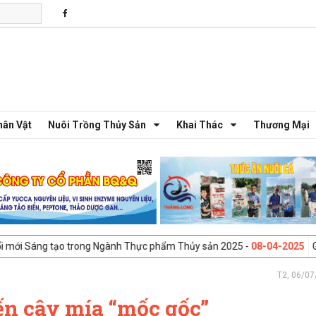
hân Vật
Nuôi Trồng Thủy Sản
Khai Thác
Thương Mại
 trong Ngành Thực phẩm Thủy sản 2025 -
08-04-2025
Galway, Ireland -
T2, 06/07
ến cây mía “mốc gốc”