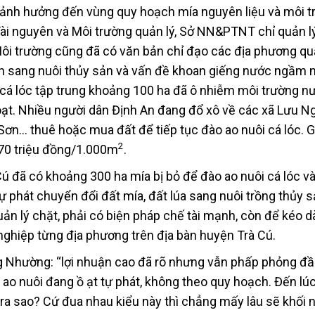
g ảnh hưởng đến vùng quy hoạch mía nguyên liệu và môi 
ài nguyên và Môi trường quản lý, Sở NN&PTNT chỉ quản l
 Môi trường cũng đã có văn bản chỉ đạo các địa phương qu
ển sang nuôi thủy sản và vấn đề khoan giếng nước ngầm n
i cá lóc tập trung khoảng 100 ha đã ô nhiễm môi trường n
loạt. Nhiều người dân Định An đang đổ xô về các xã Lưu N
ơn… thuê hoặc mua đất để tiếp tục đào ao nuôi cá lóc. G
2
 70 triệu đồng/1.000m
.
ú đã có khoảng 300 ha mía bị bỏ để đào ao nuôi cá lóc v
ự phát chuyển đổi đất mía, đất lúa sang nuôi trồng thủy s
uản lý chặt, phải có biện pháp chế tài mạnh, còn để kéo d
ghiệp từng địa phương trên địa bàn huyện Trà Cú.
ng Nhường: “lợi nhuận cao đã rõ nhưng vẫn phấp phỏng đầu
ào ao nuôi đang ồ ạt tự phát, không theo quy hoạch. Đến lú
 ra sao? Cứ đua nhau kiểu này thì chẳng mấy lâu sẽ khối 