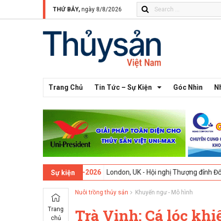
THỨ BẢY,
ngày 8/8/2026
Trang Chủ
Tin Tức – Sự Kiện
Góc Nhìn
N
13 -
09-02-2026
London, UK - Hội nghị Thượng đỉnh Đổi mới Sáng tạo
Sự kiện
Nuôi trồng thủy sản
Khuyến ngư - Mô hình
Trang
Trà Vinh: Cá lóc khi
chủ