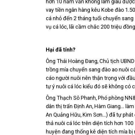
hơn 10 năm vẫn không làm giàu được. 
vay tiền ngân hàng kêu Kobe đào 1.5
cá nhỏ đến 2 tháng tuổi chuyển sang
vụ cá lóc, lãi cầm chắc 200 triệu đồng
Hại đã tính?
Ông Thái Hoàng Đang, Chủ tịch UBND x
trồng mía chuyển sang đào ao nuôi c
cáo người nuôi nên thận trọng với đầu 
tự ý nuôi cá lóc kiểu đó sẽ không có 
Ông Thạch Sô Phanh, Phó phòng NN&PT
dân thị trấn Định An, Hàm Giang… làm
An Quảng Hữu, Kim Sơn…) đã tự phát 
thả nuôi cá lóc trên diện tích hơn 1
huyện đang thống kê diện tích mía bị 