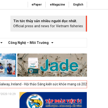
ePaper
eMagazine
English
Tin tức thủy sản nhiều người đọc nhất.
Official press and news for Vietnam fisheries
Công Nghệ – Môi Trường
 Hội thảo Sáng kiến sức khỏe mang cá 2025 -
23-04-2025
Vigo, Tây Ban
/2020 10:29