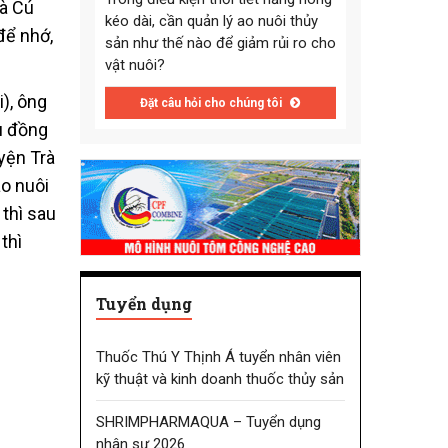
rà Cú
kéo dài, cần quản lý ao nuôi thủy
để nhớ,
sản như thế nào để giảm rủi ro cho
vật nuôi?
), ông
Đặt câu hỏi cho chúng tôi
u đồng
yện Trà
ao nuôi
 thì sau
thì
Tuyển dụng
Thuốc Thú Y Thịnh Á tuyển nhân viên
kỹ thuật và kinh doanh thuốc thủy sản
SHRIMPHARMAQUA – Tuyển dụng
nhân sự 2026