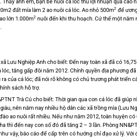
Thấy anh em, bạn bè nuôi cá lóc thu lợi nhuận quá cao 
2
00m2 đất mía làm 2 ao nuôi cá lóc. Ao nhỏ 500m
để ươn
2
 ao lớn 1.000m
nuôi đến khi thu hoạch. Cứ thế một năm 
.
ã Lưu Nghiệp Anh cho biết: Đến nay toàn xã đã có 16,75
á lóc, tăng gấp đôi năm 2012. Chính quyền địa phương đ
ra của cá lóc; đã nói rõ không có chủ trương phát triển cá 
chính sách hỗ trợ.
NT Trà Cú cho biết: Thời gian qua con cá lóc đã giúp n
 giàu, nên năm nay nhiều hộ dân các xã trồng mía (Lưu Ng
đào ao nuôi rất nhiều. Nếu như năm 2012, toàn huyện có
00 ha thì đến nay con số đó đã tăng 2 – 3 lần. Phòng NN&
như vậy, báo cáo để cấp trên có hướng chỉ đạo xử lý. Với 