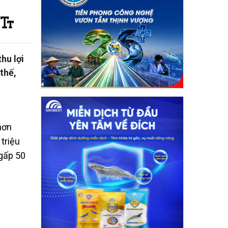
hu lợi
thế,
hơn
 triệu
 gấp 50