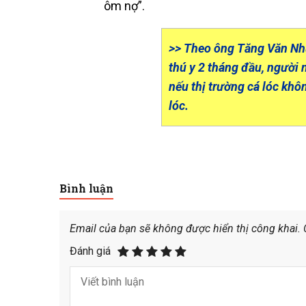
ôm nợ”.
>> Theo ông Tăng Văn Như
thú y 2 tháng đầu, người 
nếu thị trường cá lóc khô
lóc.
Bình luận
Email của bạn sẽ không được hiển thị công khai.
Đánh giá