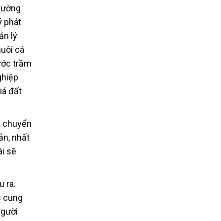
trường
ý phát
ản lý
uôi cá
ước trầm
ghiệp
iá đất
à chuyển
ản, nhất
ài sẽ
 ra.
c cung
người