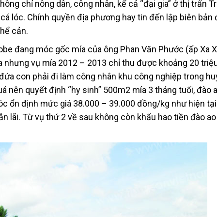
hông chỉ nông dân, công nhân, kể cả “đại gia” ở thị trấn T
cá lóc. Chính quyền địa phương hay tin đến lập biên bản 
thể cản.
Kobe đang móc gốc mía của ông Phan Văn Phước (ấp Xa Xi
mía nhưng vụ mía 2012 – 2013 chỉ thu được khoảng 20 triệ
3 đứa con phải đi làm công nhân khu công nghiệp trong hu
quá nên quyết định “hy sinh” 500m2 mía 3 tháng tuổi, đào 
 lóc ổn định mức giá 38.000 – 39.000 đồng/kg như hiện tại
lẫn lãi. Từ vụ thứ 2 về sau không còn khấu hao tiền đào ao 