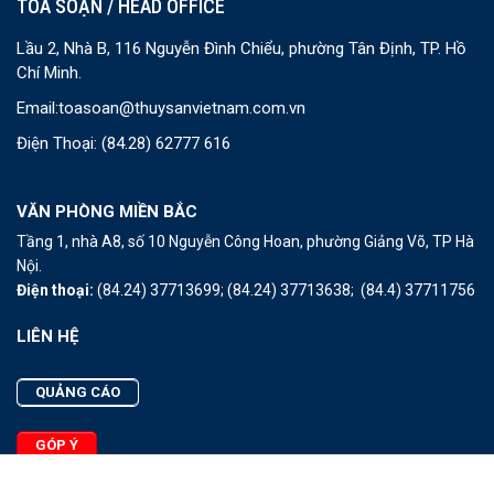
TOÀ SOẠN / HEAD OFFICE
Lầu 2, Nhà B, 116 Nguyễn Đình Chiểu, phường Tân Định, TP. Hồ
Chí Minh.
Email:
toasoan@thuysanvietnam.com.vn
Điện Thoại:
(84.28) 62777 616
VĂN PHÒNG MIỀN BẮC
Tầng 1, nhà A8, số 10 Nguyễn Công Hoan, phường Giảng Võ, TP Hà
Nội.
Điện thoại:
(84.24) 37713699;
(84.24) 37713638;
(84.4) 37711756
LIÊN HỆ
QUẢNG CÁO
GÓP Ý