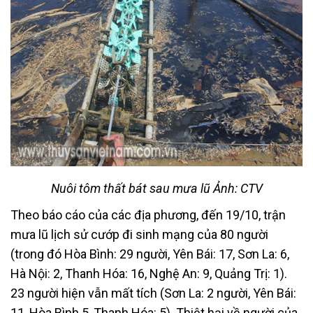
Nuôi tôm thất bát sau mưa lũ Ảnh: CTV
Theo báo cáo của các địa phương, đến 19/10, trận
mưa lũ lịch sử cướp đi sinh mạng của 80 người
(trong đó Hòa Bình: 29 người, Yên Bái: 17, Sơn La: 6,
Hà Nội: 2, Thanh Hóa: 16, Nghệ An: 9, Quảng Trị: 1).
23 người hiện vẫn mất tích (Sơn La: 2 người, Yên Bái:
11, Hòa Bình 5, Thanh Hóa: 5). Thiệt hại về người của