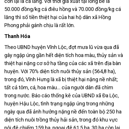
còn lại là cá lăng. Với thời giá xuất tại lồng bè là
50.000 đồng/kg cá điêu hồng và 70.000 đồng/kg cá
lăng thì số tiền thiệt hại của hai hộ dân xã Hồng
Phong phải gánh chịu là rất lớn.
Thanh Hóa
Theo UBND huyện Vĩnh Lộc, đợt mưa lũ vừa qua đã
gây ngập úng gần hết diện tích hoa màu, thủy sản và
thiệt hại nặng cơ sở hạ tầng của các xã trên địa bàn
huyện. Với 70% diện tích nuôi thủy sản (564,8 ha),
trong đó, Vĩnh Hưng là xã bị thiệt hại nặng nề nhất;
tất cả tôm, cá, hoa màu… của người dân đã chìm
trong nước. Báo cáo thống kê của UBND xã Đa Lộc,
huyện Hậu Lộc, tình trạng ngập úng trong những
ngày qua đã ảnh hưởng nặng nề đến toàn bộ 250 ha
diện tích nuôi trồng thủy hải sản, trong đó khu vực
nội đê chiếm 159 ha, ngoại đê 61,5 ha, 30 ha còn lại