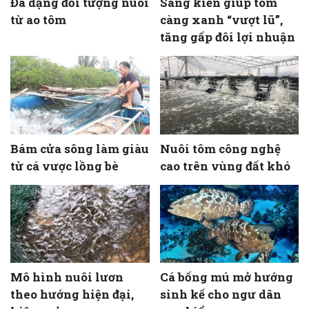
Đa dạng đối tượng nuôi
Sáng kiến giúp tôm
từ ao tôm
càng xanh “vượt lũ”,
tăng gấp đôi lợi nhuận
Bám cửa sông làm giàu
Nuôi tôm công nghệ
từ cá vược lồng bè
cao trên vùng đất khó
Mô hình nuôi lươn
Cá bống mú mở hướng
theo hướng hiện đại,
sinh kế cho ngư dân