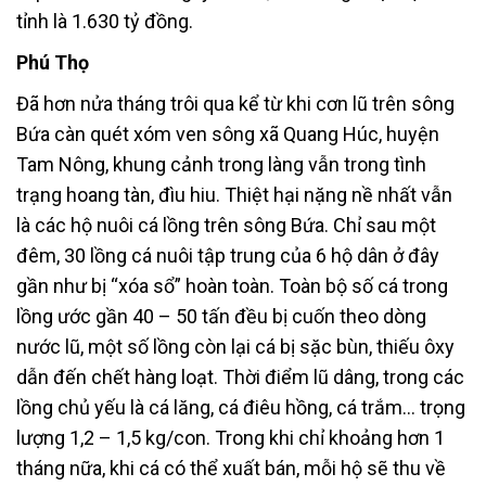
tỉnh là 1.630 tỷ đồng.
Phú Thọ
Đã hơn nửa tháng trôi qua kể từ khi cơn lũ trên sông
Bứa càn quét xóm ven sông xã Quang Húc, huyện
Tam Nông, khung cảnh trong làng vẫn trong tình
trạng hoang tàn, đìu hiu. Thiệt hại nặng nề nhất vẫn
là các hộ nuôi cá lồng trên sông Bứa. Chỉ sau một
đêm, 30 lồng cá nuôi tập trung của 6 hộ dân ở đây
gần như bị “xóa sổ” hoàn toàn. Toàn bộ số cá trong
lồng ước gần 40 – 50 tấn đều bị cuốn theo dòng
nước lũ, một số lồng còn lại cá bị sặc bùn, thiếu ôxy
dẫn đến chết hàng loạt. Thời điểm lũ dâng, trong các
lồng chủ yếu là cá lăng, cá điêu hồng, cá trắm… trọng
lượng 1,2 – 1,5 kg/con. Trong khi chỉ khoảng hơn 1
tháng nữa, khi cá có thể xuất bán, mỗi hộ sẽ thu về