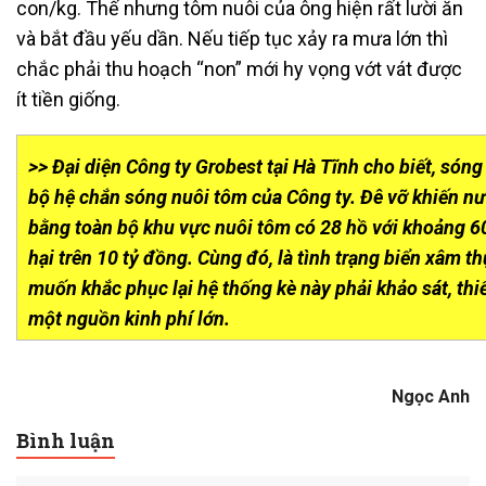
con/kg. Thế nhưng tôm nuôi của ông hiện rất lười ăn
và bắt đầu yếu dần. Nếu tiếp tục xảy ra mưa lớn thì
chắc phải thu hoạch “non” mới hy vọng vớt vát được
ít tiền giống.
>> Đại diện Công ty Grobest tại Hà Tĩnh cho biết, sóng
bộ hệ chắn sóng nuôi tôm của Công ty. Đê vỡ khiến nư
bằng toàn bộ khu vực nuôi tôm có 28 hồ với khoảng 6
hại trên 10 tỷ đồng. Cùng đó, là tình trạng biển xâm t
muốn khắc phục lại hệ thống kè này phải khảo sát, thiế
một nguồn kinh phí lớn.
Ngọc Anh
Bình luận