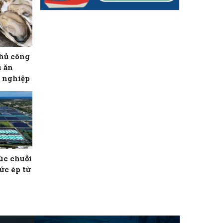
hủ công
u ăn
 nghiệp
rúc chuỗi
sức ép từ