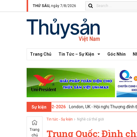
THỨ SÁU,
ngày 7/8/2026
Trang Chủ
Tin Tức – Sự Kiện
Góc Nhìn
N
thứ 13 -
09-02-2026
London, UK - Hội nghị Thượng đỉnh Đổi mới Sáng 
Sự kiện
Tin tức - Sự kiện
Nghề cá thế giới
Trang
Trung Quốc: Đình ch
chủ