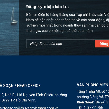
Đăng ký nhận bản tin
Bản tin điện tử hàng tháng của Tạp chí Thủy sản Việ
Nam sẽ cập nhật các thông tin về các hoạt động, dị
sự kiện mới nhất trong ngành thủy sản mà bạn có t
tham gia, các cơ hội bạn có thể quan tâm.
VĂN PHÒNG MIỀN
À SOẠN / HEAD OFFICE
Tầng 1, nhà A8, số 
 2, Nhà B, 116 Nguyễn Đình Chiểu, phường
phường Giảng Võ, TP 
 Định, TP. Hồ Chí Minh.
Điện thoại:
(84.24) 
(84.4) 37711756
il:
toasoan@thuysanvietnam.com.vn