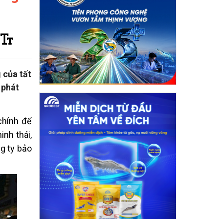
 của tất
 phát
chính để
inh thái,
g ty bảo