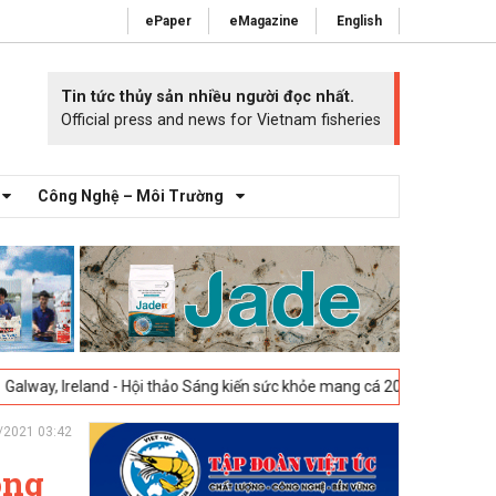
ePaper
eMagazine
English
Tin tức thủy sản nhiều người đọc nhất.
Official press and news for Vietnam fisheries
Công Nghệ – Môi Trường
nd - Hội thảo Sáng kiến sức khỏe mang cá 2025 -
23-04-2025
Vigo, Tây
/2021 03:42
ông