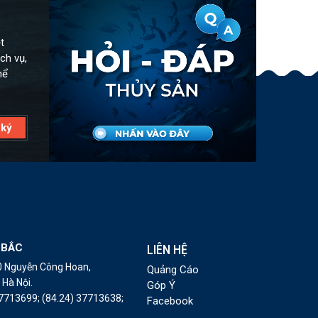
t
ch vụ,
hể
 BẮC
LIÊN HỆ
10 Nguyễn Công Hoan,
Quảng Cáo
Hà Nội.
Góp Ý
37713699;
(84.24) 37713638;
Facebook