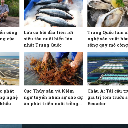
iển công
Lứa cá hồi đầu tiên rời
Trung Quốc làm c
ống của
siêu tàu nuôi biển lớn
nghệ sản xuất hà
nhất Trung Quốc
sống quy mô công
ốc phát
Cục Thủy sản và Kiểm
Châu Á: Tái cấu t
ông nghệ
ngư tuyển nhân sự cho dự
giá trị tôm trước 
 khẩu
án phát triển nuôi trồng
Ecuador
rong biển bền vững