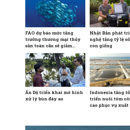
FAO dự báo mức tăng
Nhật Bản phát tr
trưởng thương mại thủy
nghệ tăng tỷ lệ s
sản toàn cầu sẽ giảm
con giống
trong thập kỷ tới
Ấn Độ triển khai mô hình
Indonesia tăng t
xử lý bùn đáy ao
triển nuôi tôm c
cao phục vụ xuất