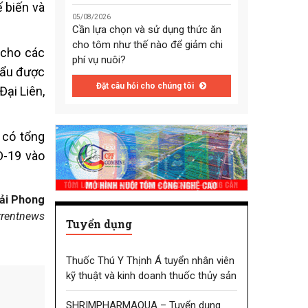
 biến và
05/08/2026
Cần lựa chọn và sử dụng thức ăn
cho tôm như thế nào để giảm chi
 cho các
phí vụ nuôi?
hẩu được
Đặt câu hỏi cho chúng tôi
ại Liên,
 có tổng
D-19 vào
ải Phong
rrentnews
Tuyển dụng
Thuốc Thú Y Thịnh Á tuyển nhân viên
kỹ thuật và kinh doanh thuốc thủy sản
SHRIMPHARMAQUA – Tuyển dụng