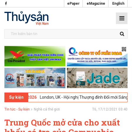
ePaper
eMagazine
English
09-02-2026
London, UK - Hội nghị Thượng đỉnh Đổi mới Sáng tạo tro
Sự kiện
Tin tức - Sự kiện
Nghề cá thế giới
T6, 17/12/2021 03:40
Trung Quốc mở cửa cho xuất