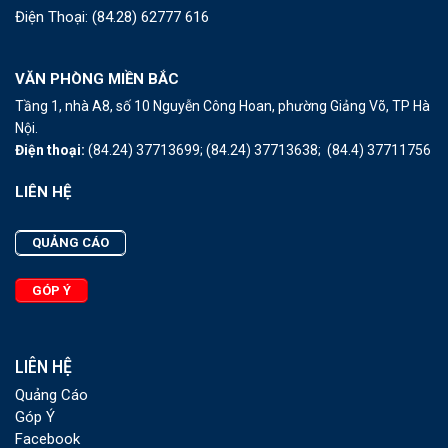
Điện Thoại:
(84.28) 62777 616
VĂN PHÒNG MIỀN BẮC
Tầng 1, nhà A8, số 10 Nguyễn Công Hoan, phường Giảng Võ, TP Hà
Nội.
Điện thoại:
(84.24) 37713699;
(84.24) 37713638;
(84.4) 37711756
LIÊN HỆ
QUẢNG CÁO
GÓP Ý
LIÊN HỆ
Quảng Cáo
Góp Ý
Facebook