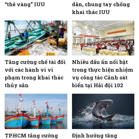
“thẻ vàng” IUU
dân, chung tay chống
khai thác IUU
Tăng cường chế tài đối
Nhiều dấu ấn nổi bật
với các hành vi vi
trong thực hiện nhiệm
phạm trong khai thác
vụ công tác Cảnh sát
thủy sản
biển tại Hải đội 102
TP.HCM tăng cường
Định hướng tăng