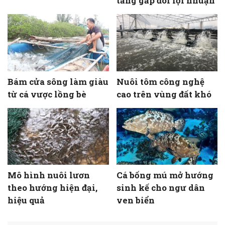
tăng gấp đôi lợi nhuận
Bám cửa sông làm giàu
Nuôi tôm công nghệ
từ cá vược lồng bè
cao trên vùng đất khó
Mô hình nuôi lươn
Cá bống mú mở hướng
theo hướng hiện đại,
sinh kế cho ngư dân
hiệu quả
ven biển