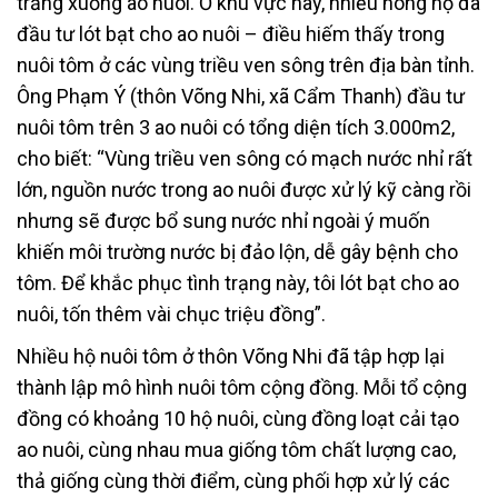
trắng xuống ao nuôi. Ở khu vực này, nhiều nông hộ đã
đầu tư lót bạt cho ao nuôi – điều hiếm thấy trong
nuôi tôm ở các vùng triều ven sông trên địa bàn tỉnh.
Ông Phạm Ý (thôn Võng Nhi, xã Cẩm Thanh) đầu tư
nuôi tôm trên 3 ao nuôi có tổng diện tích 3.000m2,
cho biết: “Vùng triều ven sông có mạch nước nhỉ rất
lớn, nguồn nước trong ao nuôi được xử lý kỹ càng rồi
nhưng sẽ được bổ sung nước nhỉ ngoài ý muốn
khiến môi trường nước bị đảo lộn, dễ gây bệnh cho
tôm. Để khắc phục tình trạng này, tôi lót bạt cho ao
nuôi, tốn thêm vài chục triệu đồng”.
Nhiều hộ nuôi tôm ở thôn Võng Nhi đã tập hợp lại
thành lập mô hình nuôi tôm cộng đồng. Mỗi tổ cộng
đồng có khoảng 10 hộ nuôi, cùng đồng loạt cải tạo
ao nuôi, cùng nhau mua giống tôm chất lượng cao,
thả giống cùng thời điểm, cùng phối hợp xử lý các