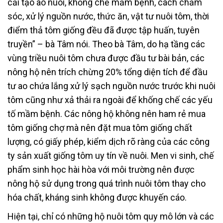
cải tạo ao nuôi, khống chế mầm bệnh, cách chăm
sóc, xử lý nguồn nước, thức ăn, vật tư nuôi tôm, thời
điểm thả tôm giống đều đã được tập huấn, tuyên
truyền” – bà Tâm nói. Theo bà Tâm, do hạ tầng các
vùng triều nuôi tôm chưa được đầu tư bài bản, các
nông hộ nên trích chừng 20% tổng diện tích để đầu
tư ao chứa lắng xử lý sạch nguồn nước trước khi nuôi
tôm cũng như xả thải ra ngoài để khống chế các yếu
tố mầm bệnh. Các nông hộ không nên ham rẻ mua
tôm giống chợ mà nên đặt mua tôm giống chất
lượng, có giấy phép, kiểm dịch rõ ràng của các công
ty sản xuất giống tôm uy tín về nuôi. Men vi sinh, chế
phẩm sinh học hài hòa với môi trường nên được
nông hộ sử dụng trong quá trình nuôi tôm thay cho
hóa chất, kháng sinh không được khuyến cáo.
Hiện tại, chỉ có những hộ nuôi tôm quy mô lớn và các