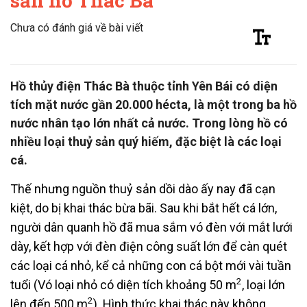
sản hồ Thác Bà
Chưa có đánh giá về bài viết
Hồ thủy điện Thác Bà thuộc tỉnh Yên Bái có diện
tích mặt nước gần 20.000 hécta, là một trong ba hồ
nước nhân tạo lớn nhất cả nước. Trong lòng hồ có
nhiều loại thuỷ sản quý hiếm, đặc biệt là các loại
cá.
Thế nhưng nguồn thuỷ sản dồi dào ấy nay đã cạn
kiệt, do bị khai thác bừa bãi. Sau khi bắt hết cá lớn,
người dân quanh hồ đã mua sắm vó đèn với mắt lưới
dày, kết hợp với đèn điện công suất lớn để càn quét
các loại cá nhỏ, kể cả những con cá bột mới vài tuần
2
tuổi (Vó loại nhỏ có diện tích khoảng 50 m
, loại lớn
2
lên đến 500 m
). Hình thức khai thác này không