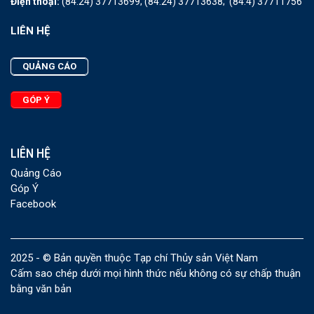
Điện thoại:
(84.24) 37713699;
(84.24) 37713638;
(84.4) 37711756
LIÊN HỆ
QUẢNG CÁO
GÓP Ý
LIÊN HỆ
Quảng Cáo
Góp Ý
Facebook
2025 - © Bản quyền thuộc Tạp chí Thủy sản Việt Nam
Cấm sao chép dưới mọi hình thức nếu không có sự chấp thuận
bằng văn bản