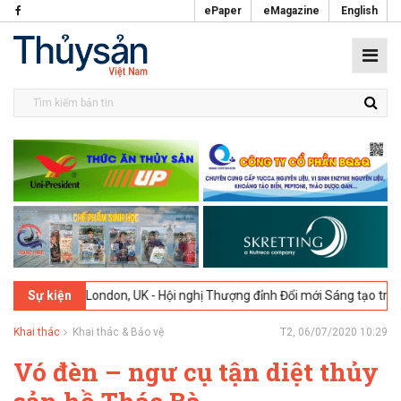
ePaper
eMagazine
English
6
London, UK - Hội nghị Thượng đỉnh Đổi mới Sáng tạo trong Ngành T
Sự kiện
Khai thác
Khai thác & Bảo vệ
T2, 06/07/2020 10:29
Vó đèn – ngư cụ tận diệt thủy