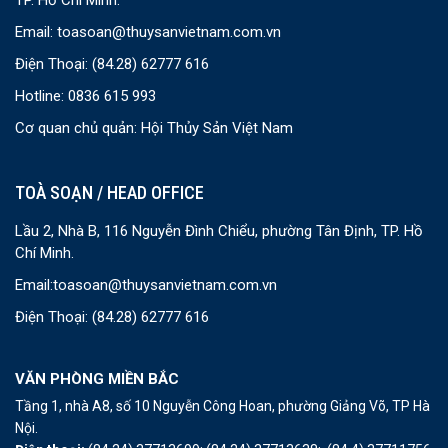
TP. Hồ Chí Minh.
Email:
toasoan@thuysanvietnam.com.vn
Điện Thoại:
(84.28) 62777 616
Hotline: 0836 615 993
Cơ quan chủ quản: Hội Thủy Sản Việt Nam
TOÀ SOẠN / HEAD OFFICE
Lầu 2, Nhà B, 116 Nguyễn Đình Chiểu, phường Tân Định, TP. Hồ
Chí Minh.
Email:
toasoan@thuysanvietnam.com.vn
Điện Thoại:
(84.28) 62777 616
VĂN PHÒNG MIỀN BẮC
Tầng 1, nhà A8, số 10 Nguyễn Công Hoan, phường Giảng Võ, TP Hà
Nội.