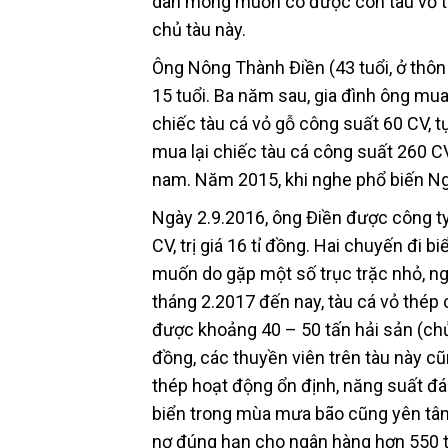
dân mong muốn có được con tàu vỏ th
chủ tàu này.
Ông Nông Thành Điền (43 tuổi, ở thô
15 tuổi. Ba năm sau, gia đình ông mu
chiếc tàu cá vỏ gỗ công suất 60 CV, tự
mua lại chiếc tàu cá công suất 260 C
nam. Năm 2015, khi nghe phổ biến Ngh
Ngày 2.9.2016, ông Điền được công t
CV, trị giá 16 tỉ đồng. Hai chuyến đi 
muốn do gặp một số trục trặc nhỏ, n
tháng 2.2017 đến nay, tàu cá vỏ thép
được khoảng 40 – 50 tấn hải sản (chủ 
đồng, các thuyền viên trên tàu này cũ
thép hoạt động ổn định, năng suất đá
biển trong mùa mưa bão cũng yên tâm 
nợ đúng hạn cho ngân hàng hơn 550 tr