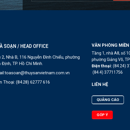
VĂN PHÒNG MIỀN
À SOẠN / HEAD OFFICE
Tầng 1, nhà A8, số 
 2, Nhà B, 116 Nguyễn Đình Chiểu, phường
phường Giảng Võ, TP 
 Định, TP. Hồ Chí Minh.
Điện thoại:
(84.24) 
(84.4) 37711756
il:
toasoan@thuysanvietnam.com.vn
n Thoại:
(84.28) 62777 616
LIÊN HỆ
QUẢNG CÁO
GÓP Ý