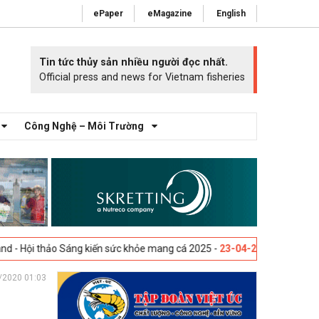
ePaper
eMagazine
English
Tin tức thủy sản nhiều người đọc nhất.
Official press and news for Vietnam fisheries
Công Nghệ – Môi Trường
ảo Sáng kiến sức khỏe mang cá 2025 -
23-04-2025
Vigo, Tây Ban Nha - 
/2020 01:03