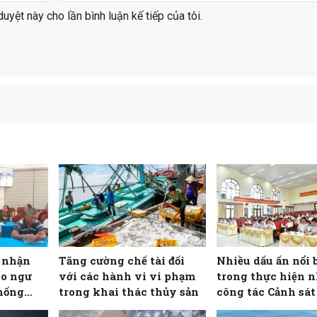
duyệt này cho lần bình luận kế tiếp của tôi.
o nhận
Tăng cường chế tài đối
Nhiều dấu ấn nổi 
ho ngư
với các hành vi vi phạm
trong thực hiện 
hống
trong khai thác thủy sản
công tác Cảnh sát 
Hải đội 102