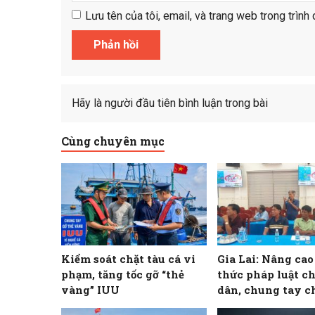
Lưu tên của tôi, email, và trang web trong trình 
Hãy là người đầu tiên bình luận trong bài
Cùng chuyên mục
Kiểm soát chặt tàu cá vi
Gia Lai: Nâng ca
phạm, tăng tốc gỡ “thẻ
thức pháp luật c
vàng” IUU
dân, chung tay c
khai thác IUU