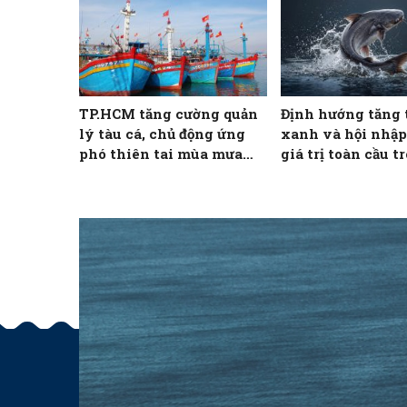
TP.HCM tăng cường quản
Định hướng tăng 
lý tàu cá, chủ động ứng
xanh và hội nhập
phó thiên tai mùa mưa
giá trị toàn cầu t
bão
NTTS