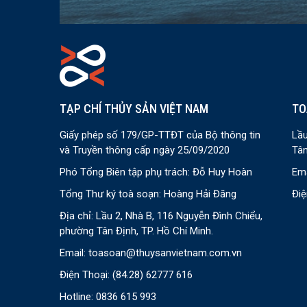
TẠP CHÍ THỦY SẢN VIỆT NAM
TO
Giấy phép số 179/GP-TTĐT của Bộ thông tin
Lầu
và Truyền thông cấp ngày 25/09/2020
Tân
Phó Tổng Biên tập phụ trách: Đỗ Huy Hoàn
Ema
Tổng Thư ký toà soạn: Hoàng Hải Đăng
Điệ
Địa chỉ: Lầu 2, Nhà B, 116 Nguyễn Đình Chiểu,
phường Tân Định, TP. Hồ Chí Minh.
Email:
toasoan@thuysanvietnam.com.vn
Điện Thoại:
(84.28) 62777 616
Hotline: 0836 615 993