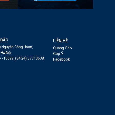
 BẮC
LIÊN HỆ
10 Nguyễn Công Hoan,
Quảng Cáo
Hà Nội.
Góp Ý
37713699;
(84.24) 37713638;
Facebook