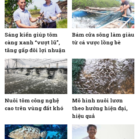
Sáng kiến giúp tôm
Bám cửa sông làm giàu
càng xanh “vượt lũ”,
từ cá vược lồng bè
tăng gấp đôi lợi nhuận
Nuôi tôm công nghệ
Mô hình nuôi lươn
cao trên vùng đất khó
theo hướng hiện đại,
hiệu quả