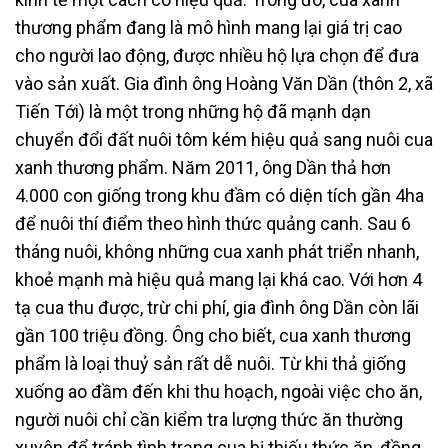
thương phẩm đang là mô hình mang lại giá trị cao
cho người lao động, được nhiều hộ lựa chọn để đưa
vào sản xuất. Gia đình ông Hoàng Văn Dần (thôn 2, xã
Tiến Tới) là một trong những hộ đã mạnh dạn
chuyển đổi đất nuôi tôm kém hiệu quả sang nuôi cua
xanh thương phẩm. Năm 2011, ông Dần thả hơn
4.000 con giống trong khu đầm có diện tích gần 4ha
để nuôi thí điểm theo hình thức quảng canh. Sau 6
tháng nuôi, không những cua xanh phát triển nhanh,
khoẻ mạnh mà hiệu quả mang lại khá cao. Với hơn 4
tạ cua thu được, trừ chi phí, gia đình ông Dần còn lãi
gần 100 triệu đồng. Ông cho biết, cua xanh thương
phẩm là loại thuỷ sản rất dễ nuôi. Từ khi thả giống
xuống ao đầm đến khi thu hoạch, ngoài việc cho ăn,
người nuôi chỉ cần kiểm tra lượng thức ăn thường
xuyên để tránh tình trạng cua bị thiếu thức ăn, đồng