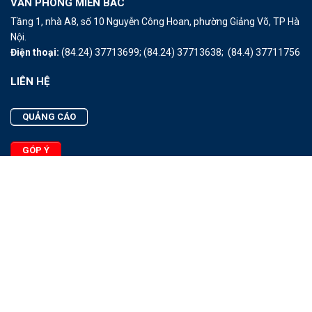
VĂN PHÒNG MIỀN BẮC
Tầng 1, nhà A8, số 10 Nguyễn Công Hoan, phường Giảng Võ, TP Hà
Nội.
Điện thoại:
(84.24) 37713699;
(84.24) 37713638;
(84.4) 37711756
LIÊN HỆ
QUẢNG CÁO
GÓP Ý
LIÊN HỆ
Quảng Cáo
Góp Ý
Facebook
2025 - © Bản quyền thuộc Tạp chí Thủy sản Việt Nam