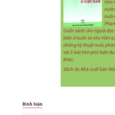
tôm n
nước 
nuôi 
Phạm
Cuốn sách cho người đọc 
biến ở nước ta như tôm s
những kỹ thuật nuôi, phòn
với 3 loài tôm phổ biến đ
khác.
Sách do Nhà xuất bản Nô
Bình luận