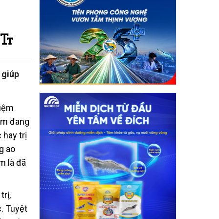
 giúp
hiệm
tôm đang
 hay trị
g ao
m là đã
rị,
. Tuyệt