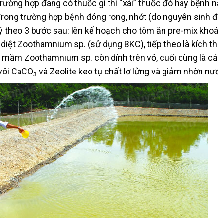
rường hợp đang có thuốc gì thì “xài” thuốc đó hay bệnh 
: Trong trường hợp bệnh đóng rong, nhớt (do nguyên sinh 
ý theo 3 bước sau: lên kế hoạch cho tôm ăn pre-mix kho
nh diệt Zoothamnium sp. (sử dụng BKC), tiếp theo là kích t
ỏ mầm Zoothamnium sp. còn dính trên vỏ, cuối cùng là cải
 vôi CaCO
và Zeolite keo tụ chất lơ lửng và giảm nhờn nư
3