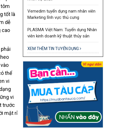
m tôm
Vemedim tuyển dụng nam nhân viên
 tốt là
Marketing lĩnh vực thú cưng
ểm dễ
PLASMA Việt Nam: Tuyển dụng Nhân
g cao
viên kinh doanh kỹ thuật thủy sản
 phải
XEM THÊM TIN TUYỂN DỤNG
theo
 vào
có thể
en vi
 dạng
ững vi
t trước
i mật rỉ