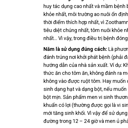
huy tác dụng cao nhất và mầm bệnh bị
khỏe nhất, môi trường ao nuôi ổn định 
thời điểm thích hợp nhất, vì Zootham
tiêu diệt chúng nhất, tôm nuôi khỏe 
nhất… Vì vậy, trong điều trị bệnh đóng
Năm là sử dụng đúng cách:
Là phương
đánh trúng nơi khởi phát bệnh (phải 
hướng dẫn của nhà sản xuất. Ví dụ: K
thức ăn cho tôm ăn, không đánh ra mô
không vào được ruột tôm. Hay muốn cả
sinh dạng hạt và dạng bột, nếu muốn
bột mịn. Sản phẩm men vi sinh thương
khuẩn có lợi (thường được gọi là vi s
mới tăng sinh khối. Vì vậy để sử dụng
đường trong 12 – 24 giờ và men ủ phả