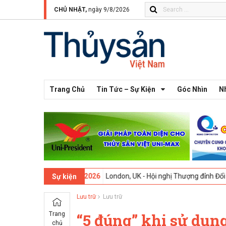
CHỦ NHẬT,
ngày 9/8/2026
Trang Chủ
Tin Tức – Sự Kiện
Góc Nhìn
N
13 -
09-02-2026
London, UK - Hội nghị Thượng đỉnh Đổi mới Sáng tạo
Sự kiện
Lưu trữ
Lưu trữ
Trang
“5 đúng” khi sử dụng
chủ