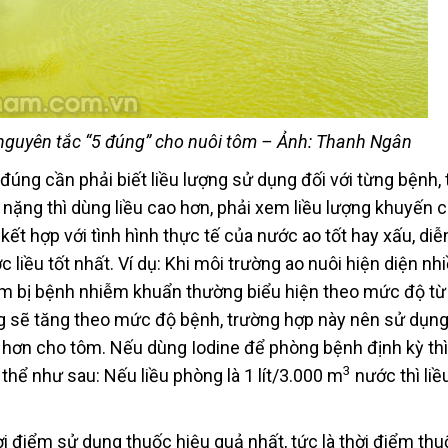
nguyên tắc “5 đúng” cho nuôi tôm – Ảnh: Thanh Ngân
đúng cần phải biết liều lượng sử dụng đối với từng bệnh,
 nặng thì dùng liều cao hơn, phải xem liều lượng khuyến 
kết hợp với tình hình thực tế của nước ao tốt hay xấu, diễ
c liều tốt nhất. Ví dụ: Khi môi trường ao nuôi hiện diện nhi
tôm bị bệnh nhiễm khuẩn thường biểu hiện theo mức độ từ
ng sẽ tăng theo mức độ bệnh, trường hợp này nên sử dụng
n hơn cho tôm. Nếu dùng Iodine để phòng bệnh định kỳ thì
3
thể như sau: Nếu liều phòng là 1 lít/3.000 m
nước thì liều 
i điểm sử dụng thuốc hiệu quả nhất, tức là thời điểm thu