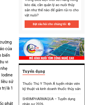
kéo dài, cần quản lý ao nuôi thủy
sản như thế nào để giảm rủi ro cho
vật nuôi?
Đặt câu hỏi cho chúng tôi
 trường
cáo của
n biến
ều vi
 nhẹ
Tuyển dụng
 Iodine
 liều sử
Thuốc Thú Y Thịnh Á tuyển nhân viên
trị là 1
kỹ thuật và kinh doanh thuốc thủy sản
SHRIMPHARMAQUA – Tuyển dụng
ốc phát
nhân sự 2026