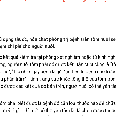
ử dụng thuốc, hóa chất phòng trị bệnh trên tôm nuôi sẽ
iệm chi phí cho người nuôi.
 kết quả kiểm tra tại phòng xét nghiệm hoặc từ kinh ng
ơng, người nuôi tôm phải có được kết luận cuối cùng là “
úc”, “tác nhân gây bệnh là gì”, “ưu tiên trị bệnh nào trước
iêu phần trăm”, “tình trạng sức khỏe tổng thể của tôm tron
ó được các kết quả cơ bản trên, người nuôi có thể yên tâ
ôm phải biết được là bệnh đó cần loại thuốc nào để chữa t
u ý là gì…, thì mới có thể yên tâm là đã chọn được thuốc