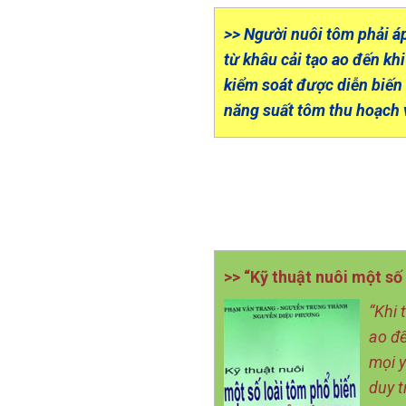
>> Người nuôi tôm phải á
từ khâu cải tạo ao đến kh
kiểm soát được diễn biến
năng suất tôm thu hoạch 
>> “Kỹ thuật nuôi một số
“Khi 
ao để
mọi y
duy t