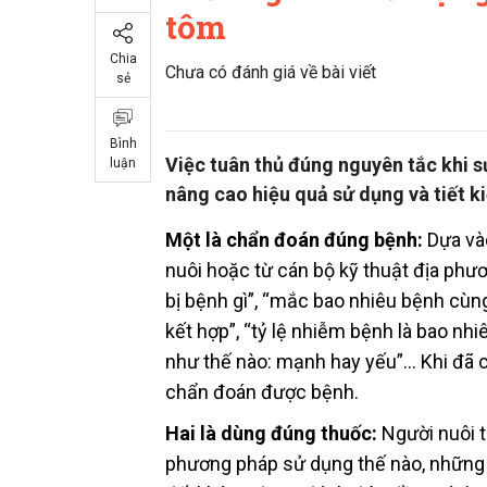
tôm
Chia
Chưa có đánh giá về bài viết
sẻ
Bình
Việc tuân thủ đúng nguyên tắc khi s
luận
nâng cao hiệu quả sử dụng và tiết k
Một là chẩn đoán đúng bệnh:
Dựa vào
nuôi hoặc từ cán bộ kỹ thuật địa phư
bị bệnh gì”, “mắc bao nhiêu bệnh cùng l
kết hợp”, “tỷ lệ nhiễm bệnh là bao nh
như thế nào: mạnh hay yếu”… Khi đã c
chẩn đoán được bệnh.
Hai là dùng đúng thuốc:
Người nuôi t
phương pháp sử dụng thế nào, những lư