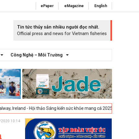
ePaper
eMagazine
English
Tin tức thủy sản nhiều người đọc nhất.
Official press and news for Vietnam fisheries
Công Nghệ – Môi Trường
 Hội thảo Sáng kiến sức khỏe mang cá 2025 -
23-04-2025
Vigo, Tây Ban
/2020 10:14
h