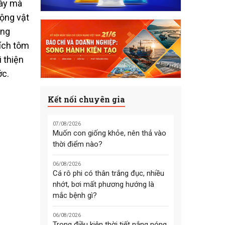
này mà
động vật
áng
hích tôm
 thiện
ớc.
Kết nối chuyên gia
07/08/2026
Muốn con giống khỏe, nên thả vào
thời điểm nào?
06/08/2026
Cá rô phi có thân trắng đục, nhiều
nhớt, bơi mất phương hướng là
mắc bệnh gì?
06/08/2026
Trong điều kiện thời tiết nắng nóng