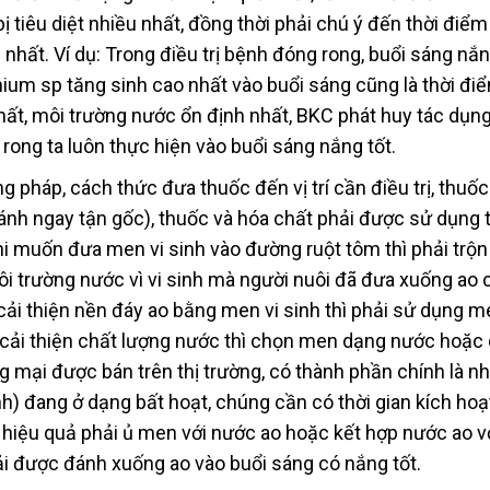
 tiêu diệt nhiều nhất, đồng thời phải chú ý đến thời điể
nhất. Ví dụ: Trong điều trị bệnh đóng rong, buổi sáng nắng
nium sp tăng sinh cao nhất vào buổi sáng cũng là thời đi
nhất, môi trường nước ổn định nhất, BKC phát huy tác dụn
 rong ta luôn thực hiện vào buổi sáng nắng tốt.
 pháp, cách thức đưa thuốc đến vị trí cần điều trị, thuốc
đánh ngay tận gốc), thuốc và hóa chất phải được sử dụng 
hi muốn đưa men vi sinh vào đường ruột tôm thì phải trộn
i trường nước vì vi sinh mà người nuôi đã đưa xuống ao 
i thiện nền đáy ao bằng men vi sinh thì phải sử dụng m
 cải thiện chất lượng nước thì chọn men dạng nước hoặc
 mại được bán trên thị trường, có thành phần chính là nh
inh) đang ở dạng bất hoạt, chúng cần có thời gian kích hoạ
 hiệu quả phải ủ men với nước ao hoặc kết hợp nước ao vớ
i được đánh xuống ao vào buổi sáng có nắng tốt.