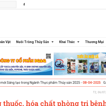
hân Vật
Nuôi Trồng Thủy Sản
Khai Thác
Thương Mại
 trong Ngành Thực phẩm Thủy sản 2025 -
08-04-2025
Galway, Ireland -
T2, 06/07
 thuốc, hóa chất phòng trị bện