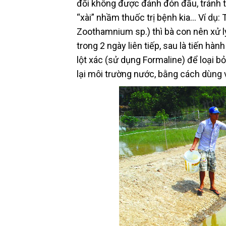
đối không được đánh đón đầu, tránh t
“xài” nhầm thuốc trị bệnh kia… Ví dụ
Zoothamnium sp.) thì bà con nên xử l
trong 2 ngày liên tiếp, sau là tiến hà
lột xác (sử dụng Formaline) để loại b
lại môi trường nước, bằng cách dùng