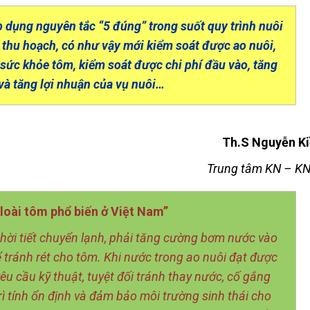
p dụng nguyên tắc “5 đúng” trong suốt quy trình nuôi
i thu hoạch, có như vậy mới kiểm soát được ao nuôi,
 sức khỏe tôm, kiểm soát được chi phí đầu vào, tăng
và tăng lợi nhuận của vụ nuôi…
Th.S Nguyễn K
Trung tâm KN – K
 loài tôm phổ biến ở Việt Nam”
thời tiết chuyển lạnh, phải tăng cường bơm nước vào
 tránh rét cho tôm. Khi nước trong ao nuôi đạt được
êu cầu kỹ thuật, tuyệt đối tránh thay nước, cố gắng
rì tính ổn định và đảm bảo môi trường sinh thái cho