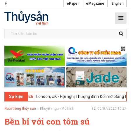
ePaper
eMagazine
English
09-02-2026
London, UK - Hội nghị Thượng đỉnh Đổi mới Sáng tạo tro
Sự kiện
Nuôi trồng thủy sản
Khuyến ngư - Mô hình
T2, 06/07/2020 10:24
Bền bỉ với con tôm sú