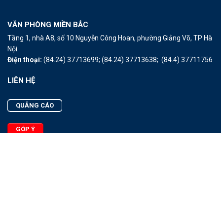
VĂN PHÒNG MIỀN BẮC
Tầng 1, nhà A8, số 10 Nguyễn Công Hoan, phường Giảng Võ, TP Hà
Nội.
Điện thoại:
(84.24) 37713699;
(84.24) 37713638;
(84.4) 37711756
LIÊN HỆ
QUẢNG CÁO
GÓP Ý
LIÊN HỆ
Quảng Cáo
Góp Ý
Facebook